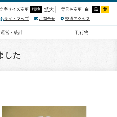
拡大
文字サイズ変更
標準
背景色変更
白
黒
黄
サイトマップ
お問合せ
交通アクセス
運営・統計
刊行物
ました