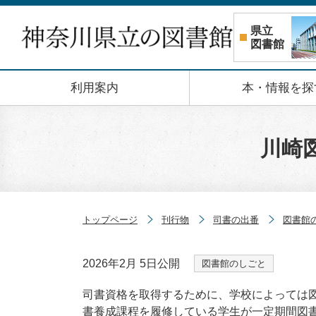
コンテンツへスキップ
県立
図書館
利用案内
本・情報を探
川崎
トップページ
刊行物
司書の出番
図書館
2026年2月 5日
公開
図書館のしごと
司書資格を取得するために、学校によっては
書養成課程を履修している学生が一定期間図