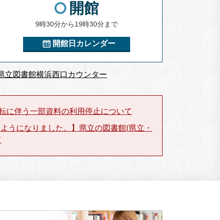
開館
9時30分から19時30分まで
開館日カレンダー
県立図書館横浜西口カウンター
移転に伴う一部資料の利用停止について
きるようになりました。】県立の図書館(県立・
て