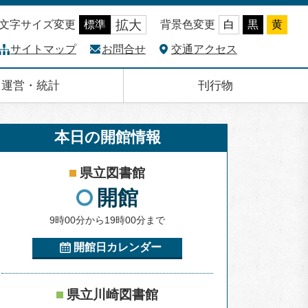
拡大
文字サイズ変更
標準
背景色変更
白
黒
黄
サイトマップ
お問合せ
交通アクセス
運営・統計
刊行物
本日の開館情報
県立図書館
開館
9時00分から19時00分まで
開館日カレンダー
県立川崎図書館