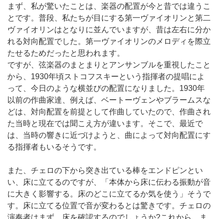
まず、私が驚いたことは、楽器の配置が今と昔では違うこ
とです。普段、私たちが目にする第一ヴァイオリンと第二
ヴァイオリンはとなりに並んでいますが、昔は左右に分か
れる対向配置でした。第一ヴァイオリンのメロディを際立
たせるためだったと思われます。
ですが、弦楽器のまとまりとアンサンブルを重視したこと
から、1930年頃ストコフスキーという指揮者の提唱によ
って、今日のような横並びの配置になりました。1930年
以前の作曲家達、例えば、ベートーヴェンやブラームスな
どは、対向配置を前提として作曲していたので、作曲され
た当時と現在では聞こえ方が違います。そこで、最近で
は、当時の響きに近づけようと、曲によって対向配置にす
る指揮者もいるそうです。
また、チェロの下から突き出ている棒をエンドピンとい
い、床に立てるのですが、「本体から床に伝わる振動が音
に大きく影響する。床のどこに立てるか気を使う」そうで
す。床に立てる位置で音が変わるとは驚きです。チェロの
演奏者はまず、床を確認するのでしょうか?これから、ま