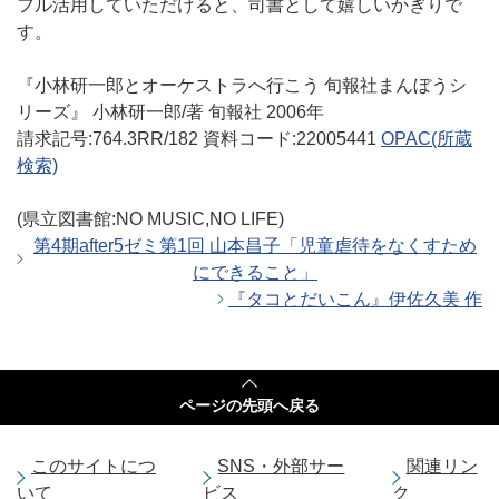
フル活用していただけると、司書として嬉しいかぎりで
す。
『小林研一郎とオーケストラへ行こう 旬報社まんぼうシ
リーズ』 小林研一郎/著 旬報社 2006年
請求記号:764.3RR/182 資料コード:22005441
OPAC(所蔵
検索)
(県立図書館:NO
MUSIC,NO LIFE
)
第4期after5ゼミ第1回 山本昌子「児童虐待をなくすため
にできること」
『タコとだいこん』伊佐久美 作
ページの
先頭へ戻る
このサイトにつ
SNS・外部サー
関連リン
いて
ビス
ク