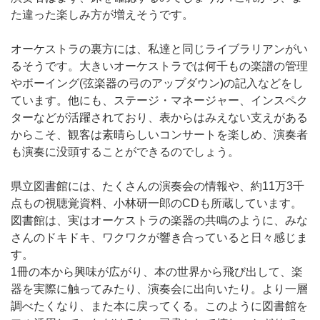
た違った楽しみ方が増えそうです。
オーケストラの裏方には、私達と同じライブラリアンがい
るそうです。大きいオーケストラでは何千もの楽譜の管理
やボーイング(弦楽器の弓のアップダウン)の記入などをし
ています。他にも、ステージ・マネージャー、インスペク
ターなどが活躍されており、表からはみえない支えがある
からこそ、観客は素晴らしいコンサートを楽しめ、演奏者
も演奏に没頭することができるのでしょう。
県立図書館には、たくさんの演奏会の情報や、約11万3千
点もの視聴覚資料、小林研一郎のCDも所蔵しています。
図書館は、実はオーケストラの楽器の共鳴のように、みな
さんのドキドキ、ワクワクが響き合っていると日々感じま
す。
1冊の本から興味が広がり、本の世界から飛び出して、楽
器を実際に触ってみたり、演奏会に出向いたり。より一層
調べたくなり、また本に戻ってくる。このように図書館を