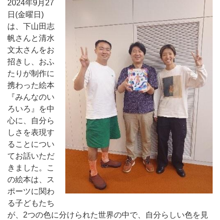
2024年9月27
日(金曜日)
は、下山田志
帆さんと清水
文太さんをお
招きし、おふ
たりが制作に
携わった絵本
『みんなのい
ろいろ』を中
心に、自分ら
しさを表現す
ることについ
てお話いただ
きました。こ
の絵本は、ス
ポーツに関わ
る子どもたち
が、2つの色に分けられた世界の中で、自分らしい色を見