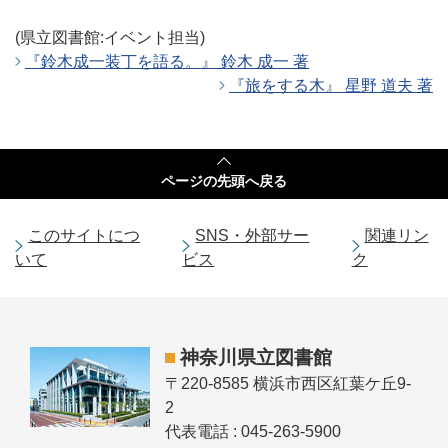
(県立図書館:イベント担当)
『鈴木成一装丁を語る。』 鈴木 成一 著
『旅をする木』 星野 道夫 著
ページの
先頭へ戻る
このサイトにつ
SNS・外部サー
関連リン
いて
ビス
ク
神奈川県立図書館
〒220-8585 横浜市西区紅葉ケ丘9-
2
代表電話 : 045-263-5900