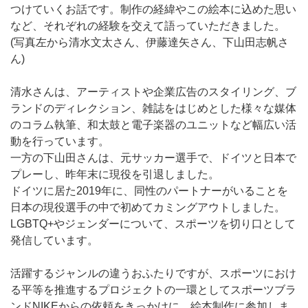
つけていくお話です。制作の経緯やこの絵本に込めた思い
など、それぞれの経験を交えて語っていただきました。
(写真左から清水文太さん、伊藤達矢さん、下山田志帆さ
ん)
清水さんは、アーティストや企業広告のスタイリング、ブ
ランドのディレクション、雑誌をはじめとした様々な媒体
のコラム執筆、和太鼓と電子楽器のユニットなど幅広い活
動を行っています。
一方の下山田さんは、元サッカー選手で、ドイツと日本で
プレーし、昨年末に現役を引退しました。
ドイツに居た2019年に、同性のパートナーがいることを
日本の現役選手の中で初めてカミングアウトしました。
LGBTQ+やジェンダーについて、スポーツを切り口として
発信しています。
活躍するジャンルの違うおふたりですが、スポーツにおけ
る平等を推進するプロジェクトの一環としてスポーツブラ
ンドNIKEからの依頼をきっかけに、絵本制作に参加しま