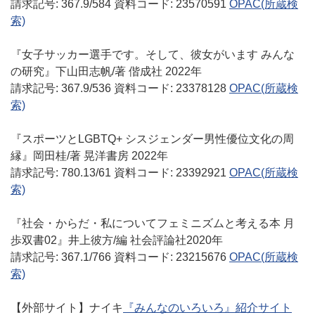
請求記号: 367.9/584 資料コード: 23570591
OPAC
(所蔵検
索)
『女子サッカー選手です。そして、彼女がいます みんな
の研究』下山田志帆/著 偕成社 2022年
請求記号: 367.9/536 資料コード: 23378128
OPAC
(所蔵検
索)
『スポーツとLGBTQ+ シスジェンダー男性優位文化の周
縁』岡田桂/著 晃洋書房 2022年
請求記号: 780.13/61 資料コード: 23392921
OPAC
(所蔵検
索)
『社会・からだ・私についてフェミニズムと考える本 月
歩双書02』井上彼方/編 社会評論社2020年
請求記号: 367.1/766 資料コード: 23215676
OPAC
(所蔵検
索)
【外部サイト】ナイキ
『みんなのいろいろ』紹介サイト