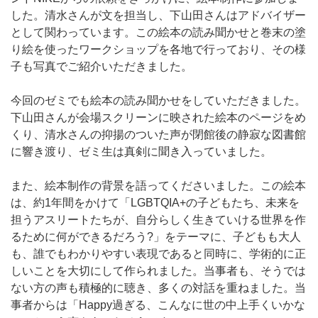
した。清水さんが文を担当し、下山田さんはアドバイザー
として関わっています。この絵本の読み聞かせと巻末の塗
り絵を使ったワークショップを各地で行っており、その様
子も写真でご紹介いただきました。
今回のゼミでも絵本の読み聞かせをしていただきました。
下山田さんが会場スクリーンに映された絵本のページをめ
くり、清水さんの抑揚のついた声が閉館後の静寂な図書館
に響き渡り、ゼミ生は真剣に聞き入っていました。
また、絵本制作の背景を語ってくださいました。この絵本
は、約1年間をかけて「LGBTQIA+の子どもたち、未来を
担うアスリートたちが、自分らしく生きていける世界を作
るために何ができるだろう?」をテーマに、子どもも大人
も、誰でもわかりやすい表現であると同時に、学術的に正
しいことを大切にして作られました。当事者も、そうでは
ない方の声も積極的に聴き、多くの対話を重ねました。当
事者からは「Happy過ぎる、こんなに世の中上手くいかな