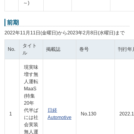
～)
前期
2022年11月11日(金曜日)から2023年2月8日(水曜日)まで
タイト
No.
掲載誌
巻号
刊行年
ル
現実味
増す無
人運転
MaaS
(特集
20年
代半ば
日経
1
No.130
2022.1
には社
Automotive
会実装
無人運