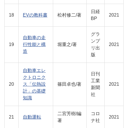
日経
18
EVの教科書
松村修二/著
2021
BP
グラ
自動車の走
ンプ
19
行性能と構
堀重之/著
2021
リ出
造
版
自動車エレ
日刊
クトロニク
工業
20
ス「伝熱設
篠田卓也/著
2021
新聞
計」の基礎
社
知識
二宮芳樹/編
コロ
21
自動運転
2021
著
ナ社