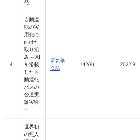
発
自動運
転の実
用化に
向けた
取り組
み ～AI
電気学
4
を搭載
142(8)
2022.8
会誌
した自
動運転
バスの
公道実
証実験
～
世界初
の無人