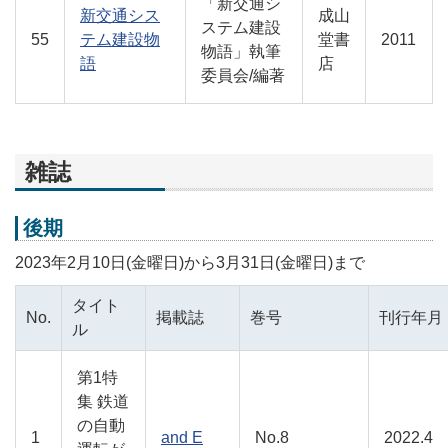
「新交通シ
新交通シス
成山
ステム建設
55
テム建設物
堂書
2011
物語」執筆
語
店
委員会/編著
雑誌
後期
2023年2月10日(金曜日)から3月31日(金曜日)まで
タイト
No.
掲載誌
巻号
刊行年月
ル
第1特
集 鉄道
の自動
1
and E
No.8
2022.4