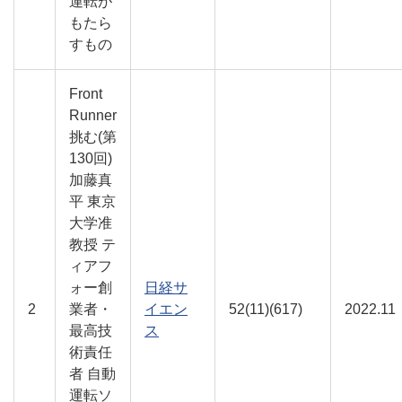
運転が
もたら
すもの
Front
Runner
挑む(第
130回)
加藤真
平 東京
大学准
教授 テ
ィアフ
ォー創
日経サ
2
業者・
イエン
52(11)(617)
2022.11
最高技
ス
術責任
者 自動
運転ソ