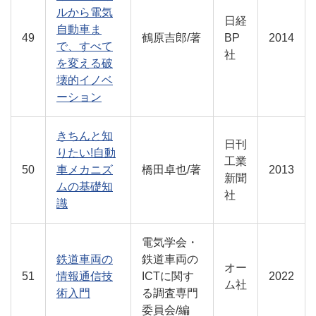
ルから電気
日経
自動車ま
49
鶴原吉郎/著
BP
2014
で、すべて
社
を変える破
壊的イノベ
ーション
きちんと知
日刊
りたい!自動
工業
50
車メカニズ
橋田卓也/著
2013
新聞
ムの基礎知
社
識
電気学会・
鉄道車両の
鉄道車両の
オー
51
情報通信技
ICTに関す
2022
ム社
術入門
る調査専門
委員会/編