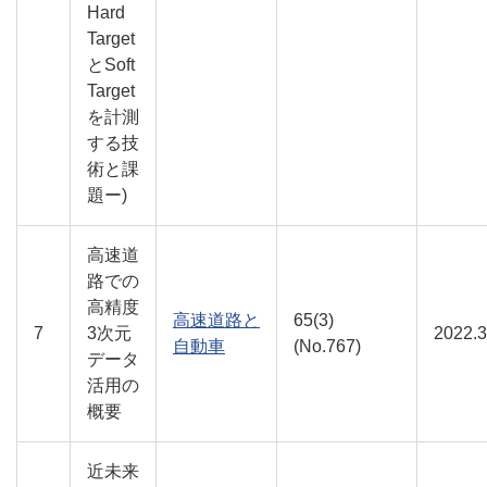
Hard
Target
とSoft
Target
を計測
する技
術と課
題ー)
高速道
路での
高精度
高速道路と
65(3)
7
3次元
2022.3
自動車
(No.767)
データ
活用の
概要
近未来