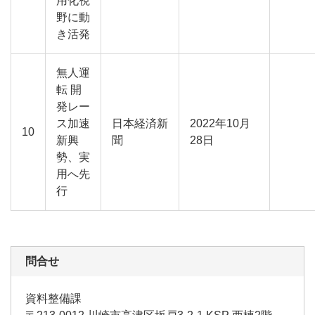
用化視
野に動
き活発
無人運
転 開
発レー
ス加速
日本経済新
2022年10月
10
新興
聞
28日
勢、実
用へ先
行
問合せ
資料整備課