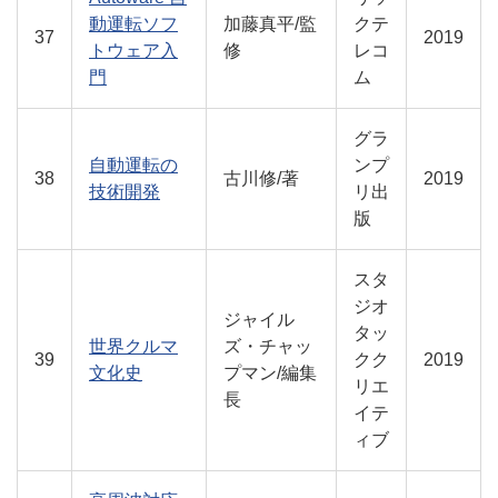
動運転ソフ
加藤真平/監
クテ
37
2019
トウェア入
修
レコ
門
ム
グラ
自動運転の
ンプ
38
古川修/著
2019
技術開発
リ出
版
スタ
ジオ
ジャイル
タッ
世界クルマ
ズ・チャッ
39
クク
2019
文化史
プマン/編集
リエ
長
イテ
ィブ