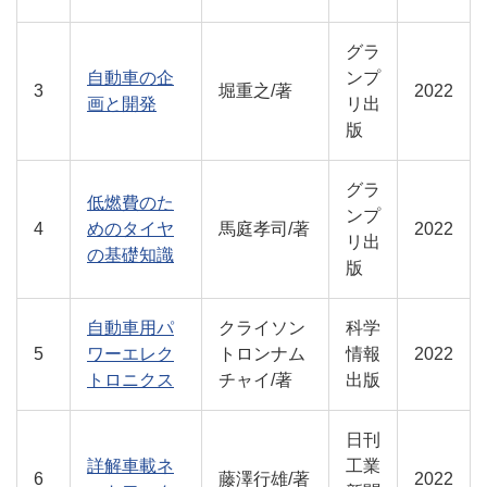
グラ
自動車の企
ンプ
3
堀重之/著
2022
画と開発
リ出
版
グラ
低燃費のた
ンプ
4
めのタイヤ
馬庭孝司/著
2022
リ出
の基礎知識
版
自動車用パ
クライソン
科学
5
ワーエレク
トロンナム
情報
2022
トロニクス
チャイ/著
出版
日刊
詳解車載ネ
工業
6
藤澤行雄/著
2022