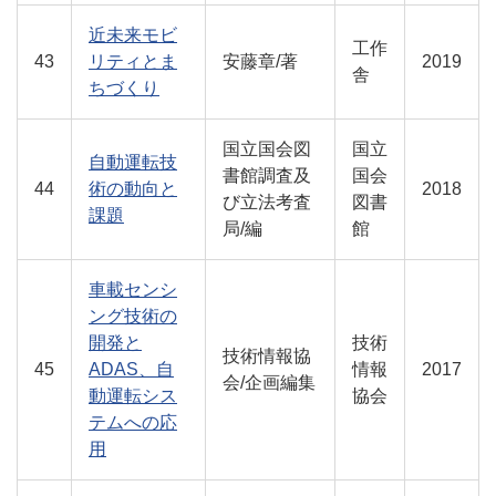
近未来モビ
工作
43
リティとま
安藤章/著
2019
舎
ちづくり
国立国会図
国立
自動運転技
書館調査及
国会
44
術の動向と
2018
び立法考査
図書
課題
局/編
館
車載センシ
ング技術の
開発と
技術
技術情報協
45
ADAS、自
情報
2017
会/企画編集
動運転シス
協会
テムへの応
用