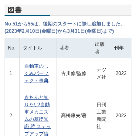
図書
No.51から55は、後期のスタートに際し追加しました。
(2023年2月10日(金曜日)から3月31日(金曜日)まで)
出版
No.
タイトル
著者
刊年
者
自動車のし
ナツ
1
くみパーフ
古川修/監修
2022
メ社
ェクト事典
きちんと知
りたい!自動
日刊
車メカニズ
工業
2
高橋康夫/著
2022
ムの基礎知
新聞
識 続 ステッ
社
プアップ編