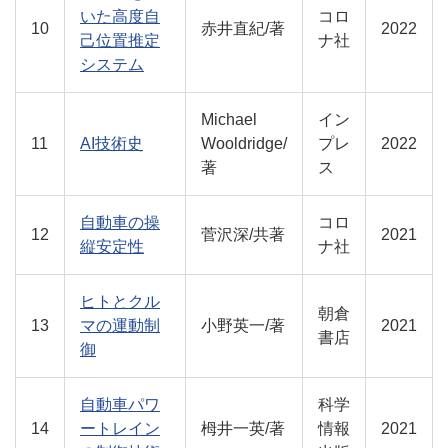
いた高度自
コロ
10
赤井直紀/著
2022
己位置推定
ナ社
システム
Michael
イン
11
AI技術史
Wooldridge/
プレ
2022
著
ス
自動車の操
コロ
12
菅沢深/共著
2021
縦安定性
ナ社
ヒトとクル
朝倉
13
マの運動制
小野英一/著
2021
書店
御
自動車パワ
科学
14
ートレイン
栂井一英/著
情報
2021