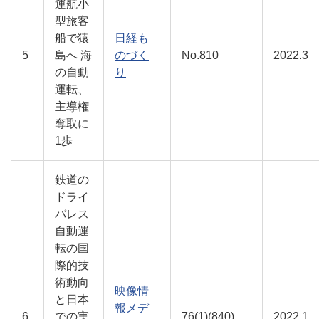
運航小
型旅客
船で猿
日経も
5
島へ 海
のづく
No.810
2022.3
の自動
り
運転、
主導権
奪取に
1歩
鉄道の
ドライ
バレス
自動運
転の国
際的技
術動向
映像情
と日本
報メデ
6
での実
76(1)(840)
2022.1