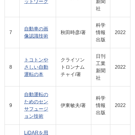
ットワーク
新聞
社
科学
自動車の画
7
秋田時彦/著
情報
2022
像認識技術
出版
日刊
トコトンや
クライソン
工業
8
さしい自動
トロンナム
2022
新聞
運転の本
チャイ/著
社
自動運転の
科学
ためのセン
9
伊東敏夫/著
情報
2022
サフュージ
出版
ョン技術
LiDARを用