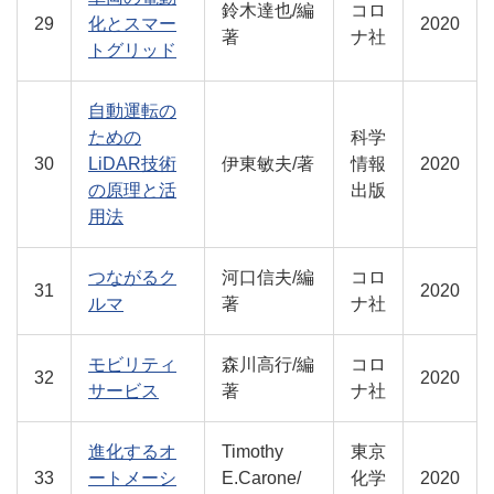
鈴木達也/編
コロ
29
化とスマー
2020
著
ナ社
トグリッド
自動運転の
ための
科学
30
LiDAR技術
伊東敏夫/著
情報
2020
の原理と活
出版
用法
つながるク
河口信夫/編
コロ
31
2020
ルマ
著
ナ社
モビリティ
森川高行/編
コロ
32
2020
サービス
著
ナ社
進化するオ
Timothy
東京
33
ートメーシ
E.Carone/
化学
2020