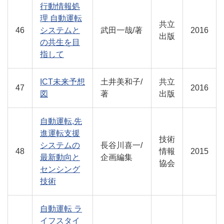
行動情報処
理 自動運転
共立
46
システムと
武田一哉/著
2016
出版
の共生を目
指して
ICT未来予想
土井美和子/
共立
47
2016
図
著
出版
自動運転,先
進運転支援
技術
システムの
長谷川喜一/
48
情報
2015
最新動向と
企画編集
協会
センシング
技術
自動運転 ラ
イフスタイ