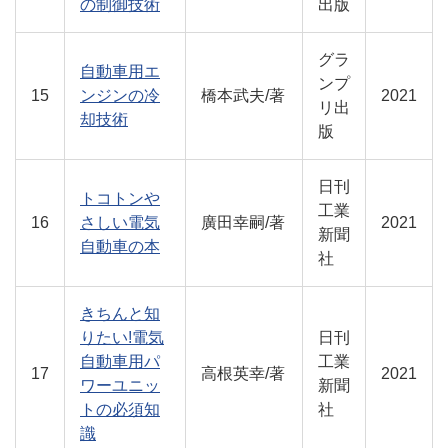
の制御技術
出版
グラ
自動車用エ
ンプ
15
ンジンの冷
橋本武夫/著
2021
リ出
却技術
版
日刊
トコトンや
工業
16
さしい電気
廣田幸嗣/著
2021
新聞
自動車の本
社
きちんと知
りたい!電気
日刊
自動車用パ
工業
17
高根英幸/著
2021
ワーユニッ
新聞
トの必須知
社
識