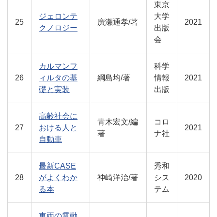
東京
ジェロンテ
大学
25
廣瀬通孝/著
2021
クノロジー
出版
会
カルマンフ
科学
26
ィルタの基
綱島均/著
情報
2021
礎と実装
出版
高齢社会に
青木宏文/編
コロ
27
おける人と
2021
著
ナ社
自動車
最新CASE
秀和
28
がよくわか
神崎洋治/著
シス
2020
る本
テム
車両の電動