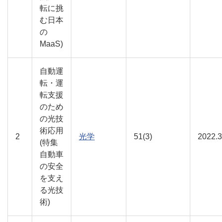
転に挑
む日本
の
MaaS)
自動運
転・運
転支援
のため
の光技
術応用
2
光学
51(3)
2022.3
(特集
自動車
の安全
を支え
る光技
術)