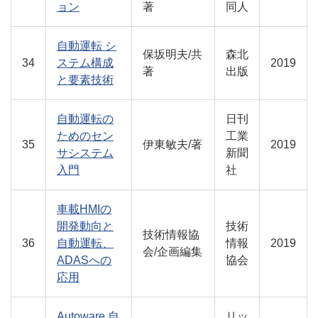
ョン
著
同人
自動運転 シ
保坂明夫/共
森北
34
ステム構成
2019
著
出版
と要素技術
自動運転の
日刊
ためのセン
工業
35
伊東敏夫/著
2019
サシステム
新聞
入門
社
車載HMIの
開発動向と
技術
技術情報協
36
自動運転、
情報
2019
会/企画編集
ADASへの
協会
応用
Autoware 自
リッ