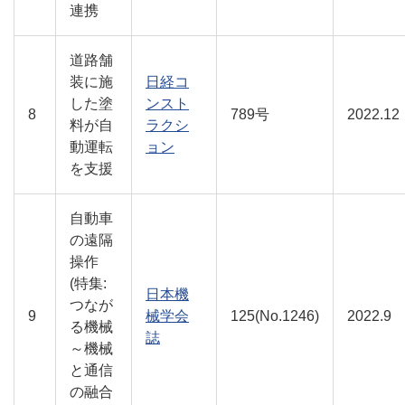
連携
道路舗
装に施
日経コ
した塗
ンスト
8
789号
2022.12
料が自
ラクシ
動運転
ョン
を支援
自動車
の遠隔
操作
(特集:
日本機
つなが
9
械学会
125(No.1246)
2022.9
る機械
誌
～機械
と通信
の融合