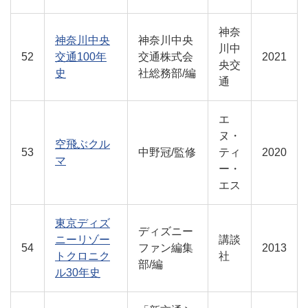
神奈
神奈川中央
神奈川中央
川中
52
交通100年
交通株式会
2021
央交
史
社総務部/編
通
エ
ヌ・
空飛ぶクル
53
中野冠/監修
ティ
2020
マ
ー・
エス
東京ディズ
ディズニー
ニーリゾー
講談
54
ファン編集
2013
トクロニク
社
部/編
ル30年史