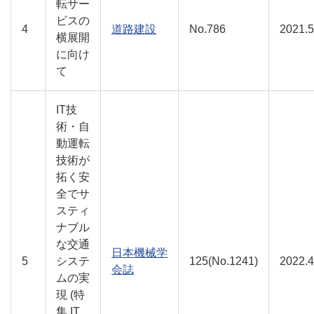
転サー
ビスの
4
道路建設
No.786
2021.5
横展開
に向け
て
IT技
術・自
動運転
技術が
拓く安
全でサ
スティ
ナブル
な交通
日本機械学
5
システ
125(No.1241)
2022.4
会誌
ムの実
現 (特
集 IT