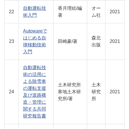
自動運転技
香月理絵/編
オー
22
2021
術入門
著
ム社
Autowareで
はじめる自
森北
23
田崎豪/著
2021
律移動技術
出版
入門
自動運転技
術の活用に
よる除雪車
土木研究所
土木
の運転支援
24
寒地土木研
研究
2021
及び道路構
究所/著
所
造・管理に
関する共同
研究報告書