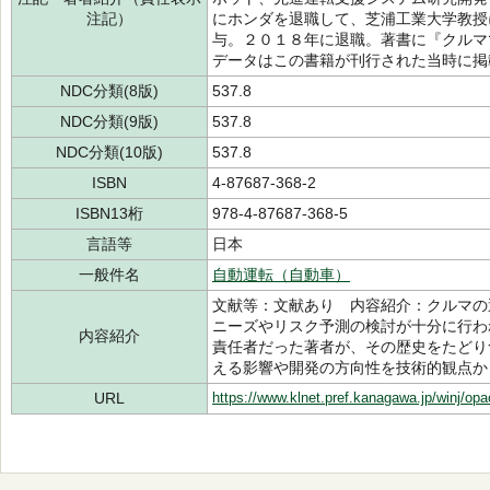
注記）
にホンダを退職して、芝浦工業大学教授
与。２０１８年に退職。著書に『クルマ
データはこの書籍が刊行された当時に掲
NDC分類(8版)
537.8
NDC分類(9版)
537.8
NDC分類(10版)
537.8
ISBN
4-87687-368-2
ISBN13桁
978-4-87687-368-5
言語等
日本
一般件名
自動運転（自動車）
文献等：文献あり 内容紹介：クルマの
ニーズやリスク予測の検討が十分に行わ
内容紹介
責任者だった著者が、その歴史をたどり
える影響や開発の方向性を技術的観点か
URL
https://www.klnet.pref.kanagawa.jp/winj/op