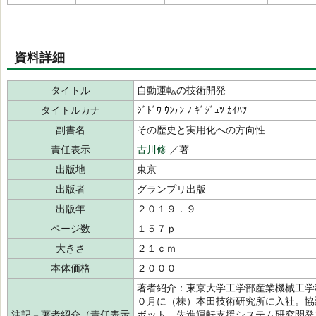
資料詳細
タイトル
自動運転の技術開発
タイトルカナ
ｼﾞﾄﾞｳ ｳﾝﾃﾝ ﾉ ｷﾞｼﾞｭﾂ ｶｲﾊﾂ
副書名
その歴史と実用化への方向性
責任表示
古川修
／著
出版地
東京
出版者
グランプリ出版
出版年
２０１９．９
ページ数
１５７ｐ
大きさ
２１ｃｍ
本体価格
２０００
著者紹介：東京大学工学部産業機械工学
０月に（株）本田技術研究所に入社。協
注記－著者紹介（責任表示
ボット、先進運転支援システム研究開発