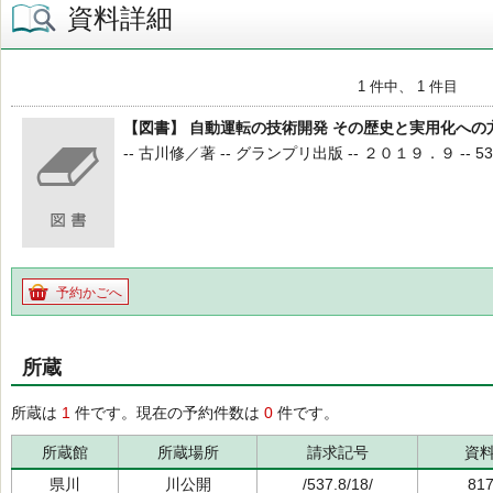
資料詳細
1 件中、 1 件目
【図書】 自動運転の技術開発 その歴史と実用化への
-- 古川修／著 -- グランプリ出版 -- ２０１９．９ -- 537.8
予約かごへ
所蔵
所蔵は
1
件です。現在の予約件数は
0
件です。
所蔵館
所蔵場所
請求記号
資
県川
川公開
/537.8/18/
81