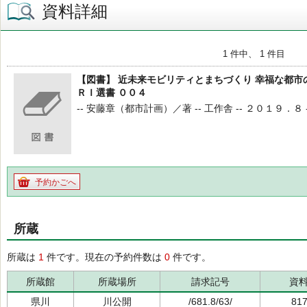
資料詳細
1 件中、 1 件目
【図書】 近未来モビリティとまちづくり 幸福な都市
ＲＩ選書 ００４
-- 安藤章（都市計画）／著 -- 工作舎 -- ２０１９．８ -- 68
予約かごへ
所蔵
所蔵は
1
件です。現在の予約件数は
0
件です。
所蔵館
所蔵場所
請求記号
資
県川
川公開
/681.8/63/
81