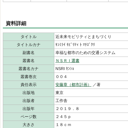
資料詳細
タイトル
近未来モビリティとまちづくり
タイトルカナ
ｷﾝﾐﾗｲ ﾓﾋﾞﾘﾃｨ ﾄ ﾏﾁｽﾞｸﾘ
副書名
幸福な都市のための交通システム
叢書名
ＮＳＲＩ選書
叢書名カナ
NSRI ｾﾝｼｮ
叢書巻次
００４
責任表示
安藤章（都市計画）
／著
出版地
東京
出版者
工作舎
出版年
２０１９．８
ページ数
２４５ｐ
大きさ
１８ｃｍ