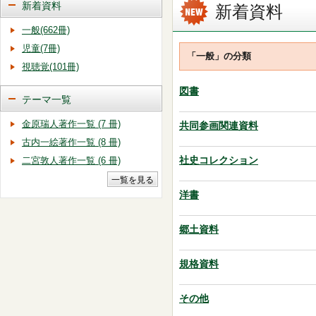
新着資料
新着資料
一般(662冊)
児童(7冊)
「一般」の分類
視聴覚(101冊)
図書
テーマ一覧
金原瑞人著作一覧 (7 冊)
共同参画関連資料
古内一絵著作一覧 (8 冊)
社史コレクション
二宮敦人著作一覧 (6 冊)
洋書
郷土資料
規格資料
その他