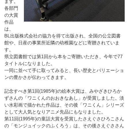
ます。
各部門
の大賞
作品
は、
BL出版株式会社の協力を得て出版され、全国の公立図書
館や、日産の事業所近隣の幼稚園などに寄贈されていま
す。
県立図書館では第1回から本をご寄贈いただき、今年で77
タイトルになりました。
一同に並べて手に取ってみると、長い歴史とバリエーショ
ンの豊かさが伝わってきます。
記念すべき第1回(1985年)の絵本大賞は、みやざきひろか
ずさんの「ワニくんのおおきなあし」が受賞しました。淡
い水彩画で描かれた作品は、その後「ワニくん」シリーズ
として大人気となりアニメ先品にもなりました。
第11回(1995年)の童話大賞を受賞したさえぐさひろこさん
の「モンジュイックのふくろう」は、その後さえぐささん