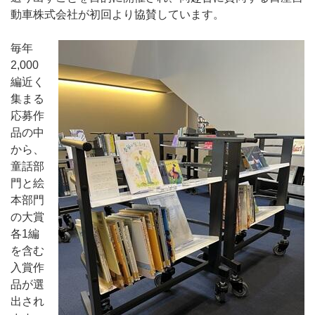
動車株式会社が初回より協賛しています。
毎年
2,000
編近く
集まる
応募作
品の中
から、
童話部
門と絵
本部門
の大賞
各1編
を含む
入賞作
品が選
出され