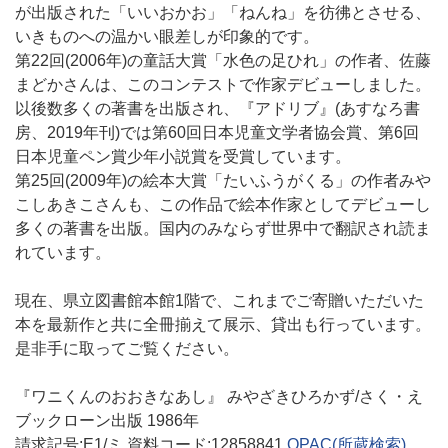
が出版された「いいおかお」「ねんね」を彷彿とさせる、
いきものへの温かい眼差しが印象的です。
第22回(2006年)の童話大賞「水色の足ひれ」の作者、佐藤
まどかさんは、このコンテストで作家デビューしました。
以後数多くの著書を出版され、『アドリブ』(あすなろ書
房、2019年刊)では第60回日本児童文学者協会賞、第6回
日本児童ペン賞少年小説賞を受賞しています。
第25回(2009年)の絵本大賞「たいふうがくる」の作者みや
こしあきこさんも、この作品で絵本作家としてデビューし
多くの著書を出版。国内のみならず世界中で翻訳され読ま
れています。
現在、県立図書館本館1階で、これまでご寄贈いただいた
本を最新作と共に全冊揃えて展示、貸出も行っています。
是非手に取ってご覧ください。
『ワニくんのおおきなあし』 みやざきひろかず/さく・え
ブックローン出版 1986年
請求記号:E1/ミ 資料コード:12858841
OPAC
(所蔵検索)