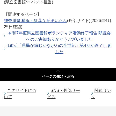
(県立図書館:イベント担当)
【関連するページ】
神奈川県 横浜・紅葉ケ丘まいらん
(外部サイト)(2026年4月
25日確認)
令和7年度県立図書館ボランティア活動修了報告 朗読会
へのご参加ありがとうございました
Lib活「県民が編むかながわの半世紀」第4期が終了しま
した
ページの
先頭へ戻る
このサイトにつ
SNS・外部サー
関連リン
いて
ビス
ク