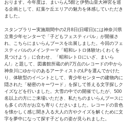
おります。今年度は、まいらん5館と伊勢山皇大神宮を巡
る企画として、紅葉ケ丘エリアの魅力を体感していただき
ました。
スタンプラリー実施期間中の2月8日(日曜日)には神奈川県
立青少年センターで「子どもフェスティバル」が開催さ
れ、こちらにまいらんブースを出展しました。今回のフェ
スティバルのメインテーマ「昭和レトロ体験!わくわくを
見つけよう」に合わせ、「昭和レトロにいざ、まいら
ん!」と題して、図書館所蔵の約7万点のレコードの中から
神奈川にゆかりのあるアーティストのLPを選んでかけた
り、体験型のイベントとして、青少年センターの建物内に
隠された「秘密のキーワード」を探して答える文字探しク
イズなどを行いました。大雪の中での開催でしたが、500
名以上の方にご来場いただき、私たちのまいらんブースに
も多くの方がお立ち寄りくださいました。レコードの音色
を懐かしく感じ聞き入る大人の方やクイズを解くために文
字を夢中になって探す子どもの姿が見られました。