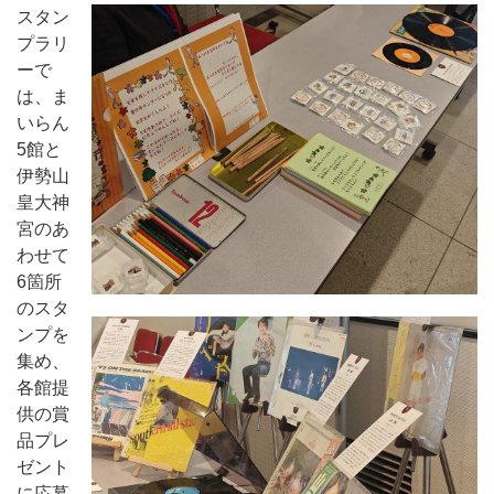
スタン
プラリ
ーで
は、ま
いらん
5館と
伊勢山
皇大神
宮のあ
わせて
6箇所
のスタ
ンプを
集め、
各館提
供の賞
品プレ
ゼント
に応募