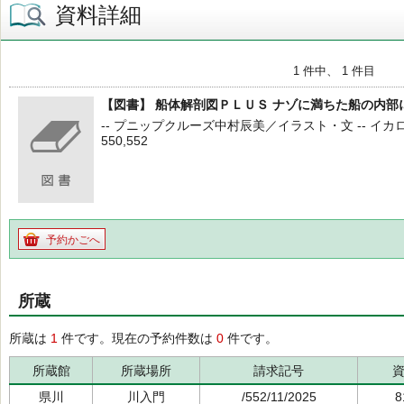
資料詳細
1 件中、 1 件目
【図書】 船体解剖図ＰＬＵＳ ナゾに満ちた船の内部
-- プニップクルーズ中村辰美／イラスト・文 -- イカロス出版
550,552
予約かごへ
所蔵
所蔵は
1
件です。現在の予約件数は
0
件です。
所蔵館
所蔵場所
請求記号
県川
川入門
/552/11/2025
8