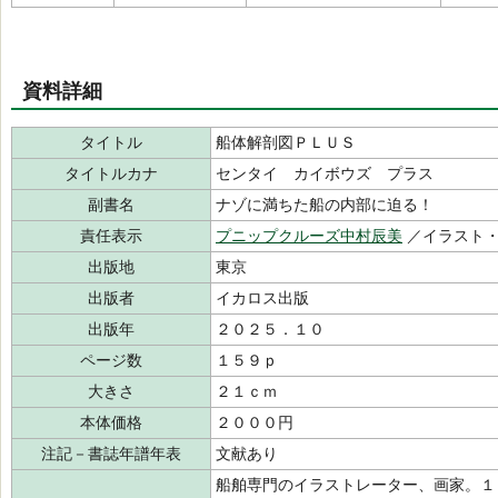
資料詳細
タイトル
船体解剖図ＰＬＵＳ
タイトルカナ
センタイ カイボウズ プラス
副書名
ナゾに満ちた船の内部に迫る！
責任表示
プニップクルーズ中村辰美
／イラスト
出版地
東京
出版者
イカロス出版
出版年
２０２５．１０
ページ数
１５９ｐ
大きさ
２１ｃｍ
本体価格
２０００円
注記－書誌年譜年表
文献あり
船舶専門のイラストレーター、画家。１