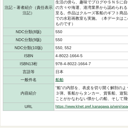
生活の傍ら、趣味でブログやＳＮＳに自
注記－著者紹介（責任表示
の方々や海運、港湾業界から認められる
注記）
至る。作品はクルーズ客船のギフト商品
での水彩画教室も実施。（本データはこ
ものです）
NDC分類(8版)
550
NDC分類(9版)
550
NDC分類(10版)
550, 552
ISBN
4-8022-1664-5
ISBN13桁
978-4-8022-1664-7
言語等
日本
一般件名
船舶
“船”の内部を、表皮を切り開く解剖の
内容紹介
３弾。客船からタンカー、貨客船、遊覧
ことがかなわない懐かしの船、そして飛
URL
https://www.klnet.pref.kanagawa.jp/winj/op