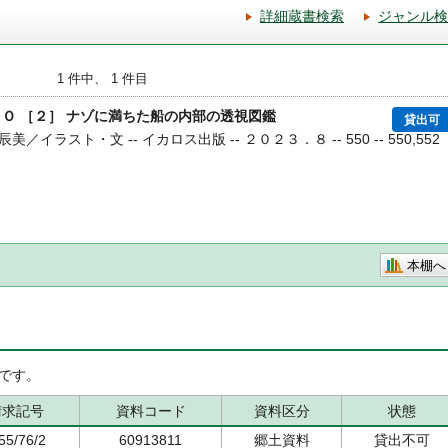
詳細蔵書検索
ジャンル検
1 件中、 1 件目
ＥＯ ［２］ ナゾに満ちた船の内部の透視図鑑
貸出可
／イラスト・文 -- イカロス出版 -- ２０２３．８ -- 550 -- 550,552
本棚へ
です。
請求記号
資料コード
資料区分
状態
55/76/2
60913811
郷土資料
貸出不可