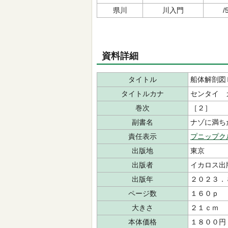
県川
川入門
/
資料詳細
タイトル
船体解剖図
タイトルカナ
センタイ 
巻次
［２］
副書名
ナゾに満ち
責任表示
プニップク
出版地
東京
出版者
イカロス
出版年
２０２３．
ページ数
１６０ｐ
大きさ
２１ｃｍ
本体価格
１８００円