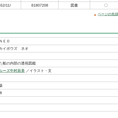
552/11/
81807208
図書
〇
ページの先
ＮＥＯ
カイボウズ ネオ
た船の内部の透視図鑑
ルーズ中村辰美
／イラスト・文
出版
８