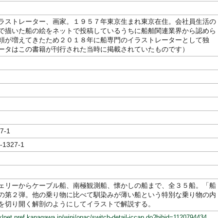
ラストレーター、画家。１９５７年東京生まれ東京在住。会社員生活の
で描いた船の絵をネットで投稿しているうちに船舶関連業界から認めら
頼が増えてきたため２０１８年に船専門のイラストレーターとして独
ータはこの書籍が刊行された当時に掲載されていたものです）
7-1
-1327-1
ェリーからケーブル船、南極観測船、懐かしの船まで、全３５船。「船
の第２弾。他の乗り物に比べて馴染みが薄い船という特別な乗り物の内
を切り開く解剖のようにしてイラストで解説する。
klnet.pref.kanagawa.jp/winj/opac/switch-detail-iccap.do?bibid=1120794434