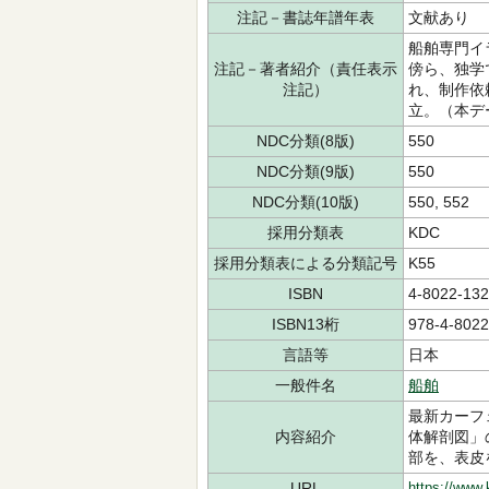
注記－書誌年譜年表
文献あり
船舶専門イ
注記－著者紹介（責任表示
傍ら、独学
注記）
れ、制作依
立。（本デ
NDC分類(8版)
550
NDC分類(9版)
550
NDC分類(10版)
550, 552
採用分類表
KDC
採用分類表による分類記号
K55
ISBN
4-8022-132
ISBN13桁
978-4-8022
言語等
日本
一般件名
船舶
最新カーフ
内容紹介
体解剖図」
部を、表皮
URL
https://www.