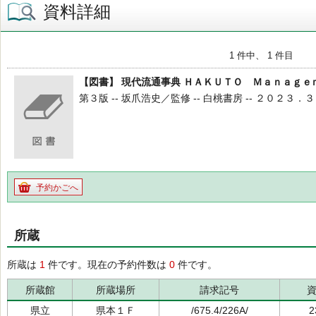
資料詳細
1 件中、 1 件目
【図書】 現代流通事典 ＨＡＫＵＴＯ Ｍａｎａｇｅ
第３版 -- 坂爪浩史／監修 -- 白桃書房 -- ２０２３．３ -- 67
予約かごへ
所蔵
所蔵は
1
件です。現在の予約件数は
0
件です。
所蔵館
所蔵場所
請求記号
県立
県本１Ｆ
/675.4/226A/
2