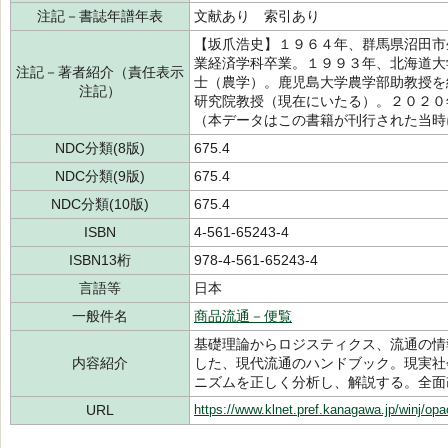
注記－書誌年譜年表
文献あり 索引あり
【坂爪浩史】１９６４年、群馬県沼田市
業経済学科卒業。１９９３年、北海道大
注記－著者紹介（責任表示
士（農学）。鹿児島大学農学部助教授を
注記）
研究院教授（現在にいたる）。２０２０
（本データはこの書籍が刊行された当時
NDC分類(8版)
675.4
NDC分類(9版)
675.4
NDC分類(10版)
675.4
ISBN
4-561-65243-4
ISBN13桁
978-4-561-65243-4
言語等
日本
一般件名
商品流通－便覧
基礎理論からロジスティクス、流通の情
内容紹介
した、現代流通のハンドブック。現実社
ニズムを正しく分析し、解説する。全面
URL
https://www.klnet.pref.kanagawa.jp/winj/op