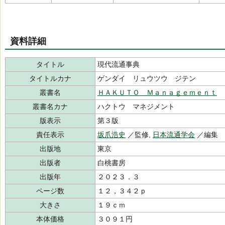
資料詳細
タイトル
現代流通事典
タイトルカナ
ゲンダイ リュウツウ ジテン
叢書名
ＨＡＫＵＴＯ Ｍａｎａｇｅｍｅｎｔ
叢書名カナ
ハクトウ マネジメント
版表示
第３版
責任表示
坂爪浩史
／監修,
日本流通学会
／編集
出版地
東京
出版者
白桃書房
出版年
２０２３．３
ページ数
１２，３４２ｐ
大きさ
１９ｃｍ
本体価格
３０９１円