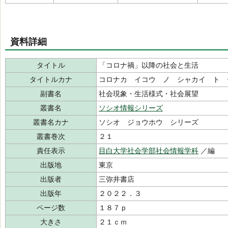
資料詳細
タイトル
「コロナ禍」以降の社会と生活
タイトルカナ
コロナカ イコウ ノ シャカイ ト 
副書名
社会現象・生活様式・社会展望
叢書名
ソシオ情報シリーズ
叢書名カナ
ソシオ ジョウホウ シリーズ
叢書巻次
２１
責任表示
目白大学社会学部社会情報学科
／編
出版地
東京
出版者
三弥井書店
出版年
２０２２．３
ページ数
１８７ｐ
大きさ
２１ｃｍ