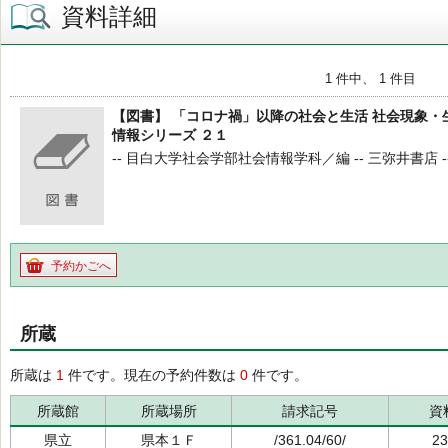
資料詳細
1 件中、 1 件目
【図書】 「コロナ禍」以降の社会と生活 社会現象・
情報シリーズ ２１
-- 目白大学社会学部社会情報学科／編 -- 三弥井書店 -- ２０２２
予約かごへ
所蔵
所蔵は
1
件です。現在の予約件数は
0
件です。
所蔵館
所蔵場所
請求記号
資
県立
県本１Ｆ
/361.04/60/
23