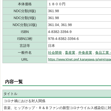
本体価格
１８００円
NDC分類(8版)
361.98
NDC分類(9版)
361.98
NDC分類(10版)
361.04, 361.98
ISBN
4-8382-3394-9
ISBN13桁
978-4-8382-3394-6
言語等
日本
一般件名
社会開発
,
畜産業
,
外食産業
,
食品工業
URL
https://www.klnet.pref.kanagawa.jp/winj/op
内容一覧
タイトル
コロナ禍における対人関係
音楽、ヒップホップ・Ｒ＆Ｂファンの新型コロナウイルス感染症に