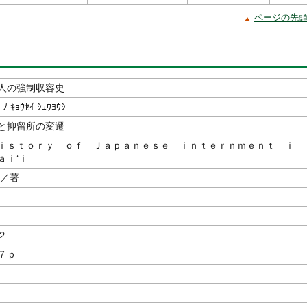
ページの先
人の強制収容史
 ﾉ ｷｮｳｾｲ ｼｭｳﾖｳｼ
と抑留所の変遷
ｉｓｔｏｒｙ ｏｆ Ｊａｐａｎｅｓｅ ｉｎｔｅｒｎｍｅｎｔ ｉ
ａｉ‘ｉ
／著
２
７ｐ