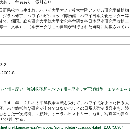
献あり 年表あり 索引あり
長野県松本市生まれ。ハワイ大学マノア校大学院アメリカ研究学部博物
ログラム修了。ハワイのビショップ博物館、ハワイ日本文化センター等
経て、帰国。総合研究大学院大学文化科学研究科日本歴史研究専攻博士
博士（文学）。（本データはこの書籍が刊行された当時に掲載されてい
）
2-2
-2662-8
ワイ州－歴史
,
強制収容所－ハワイ州－歴史
,
太平洋戦争（１９４１～
１９４１年１２月の太平洋戦争開戦を受けて、ハワイで始まった日系人
容。未だ総括的な研究が十分ではないハワイの日系人強制収容史を、陸
心とした一次資料、回顧録、オーラルヒストリー、地図、写真等の資料
せて検証する。
klnet.pref.kanagawa.jp/winj/opac/switch-detail-iccap.do?bibid=1106758987