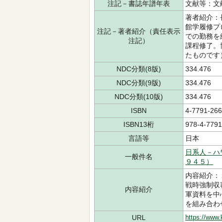
注記－書誌年譜年表
文献等：文
著者紹介：
館学履修プ
注記－著者紹介（責任表示
での勤務を
注記）
課程修了。
たものです
NDC分類(8版)
334.476
NDC分類(9版)
334.476
NDC分類(10版)
334.476
ISBN
4-7791-266
ISBN13桁
978-4-7791
言語等
日本
日系人－ハ
一般件名
９４５）
内容紹介：
戦時強制収
内容紹介
軍資料を中
を組み合わ
URL
https://www.