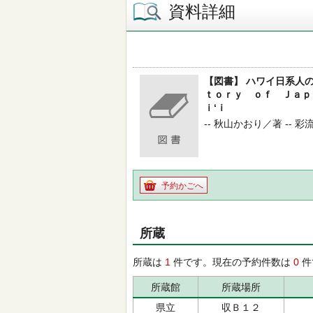
資料詳細
【図書】 ハワイ日系人
ｔｏｒｙ ｏｆ Ｊａｐ
ｉ‘ｉ
-- 秋山かおり／著 -- 彩流社 
予約かごへ
所蔵
所蔵は
1
件です。現在の予約件数は
0
件
所蔵館
所蔵場所
県立
収Ｂ１２