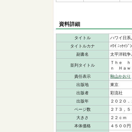
資料詳細
タイトル
ハワイ日系
タイトルカナ
ﾊﾜｲ ﾆｯｹｲｼﾞﾝ
副書名
太平洋戦争
Ｔｈｅ ｈ
並列タイトル
ｎ Ｈａｗ
責任表示
秋山かおり
出版地
東京
出版者
彩流社
出版年
２０２０．
ページ数
２７３，５
大きさ
２２ｃｍ
本体価格
４５００円