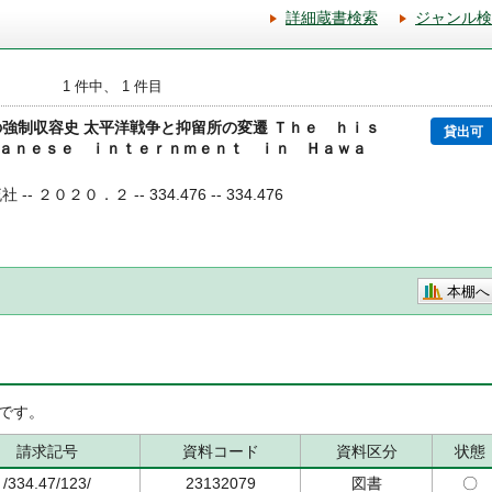
詳細蔵書検索
ジャンル検
1 件中、 1 件目
の強制収容史 太平洋戦争と抑留所の変遷 Ｔｈｅ ｈｉｓ
貸出可
ａｎｅｓｅ ｉｎｔｅｒｎｍｅｎｔ ｉｎ Ｈａｗａ
-- ２０２０．２ -- 334.476 -- 334.476
本棚へ
です。
請求記号
資料コード
資料区分
状態
/334.47/123/
23132079
図書
〇