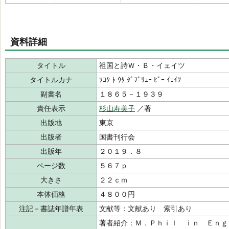
資料詳細
タイトル
祖国と詩Ｗ・Ｂ・イェイツ
タイトルカナ
ｿｺｸ ﾄ ｳﾀ ﾀﾞﾌﾞﾘｭｰ ﾋﾞｰ ｲｪｲﾂ
副書名
１８６５－１９３９
責任表示
杉山寿美子
／著
出版地
東京
出版者
国書刊行会
出版年
２０１９．８
ページ数
５６７ｐ
大きさ
２２ｃｍ
本体価格
４８００円
注記－書誌年譜年表
文献等：文献あり 索引あり
著者紹介：Ｍ．Ｐｈｉｌ ｉｎ Ｅｎｇ