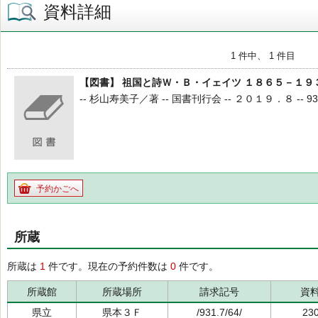
資料詳細
1 件中、 1 件目
【図書】 祖国と詩Ｗ・Ｂ・イェイツ １８６５－１９
-- 杉山寿美子／著 -- 国書刊行会 -- ２０１９．８ -- 931.7
予約かごへ
所蔵
所蔵は
1
件です。現在の予約件数は
0
件です。
所蔵館
所蔵場所
請求記号
資
県立
県本３Ｆ
/931.7/64/
23