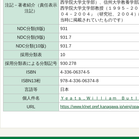
西学院大学文学部）、信州大学教養学部
注記－著者紹介（責任表示
西学院大学文学部教授（１９９５－２０
注記）
０４－２００４』（研究社、２００４）
当時に掲載されていたものです）
NDC分類(8版)
931
NDC分類(9版)
931.7
NDC分類(10版)
931.7
採用分類表
10
採用分類表による分類記号
930.278
ISBN
4-336-06374-5
ISBN13桁
978-4-336-06374-8
言語等
日本
個人件名
Ｙｅａｔｓ，Ｗｉｌｌｉａｍ Ｂｕｔｌ
URL
https://www.klnet.pref.kanagawa.jp/winj/op