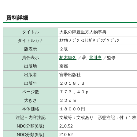
資料詳細
タイトル
大坂の陣豊臣方人物事典
タイトルカナ
ｵｵｻｶ ﾉ ｼﾞﾝ ﾄﾖﾄﾐｶﾞﾀ ｼﾞﾝﾌﾞﾂ ｼﾞﾃﾝ
版表示
２版
責任表示
柏木輝久
／著,
北川央
／監修
出版地
京都
出版者
宮帯出版社
出版年
２０１８．３
ページ数
７７３，４０ｐ
大きさ
２２ｃｍ
本体価格
１８０００円
注記－内容注記
文献等：文献あり 形態注記：付（１枚
NDC分類(8版)
210.52
NDC分類(9版)
210.52