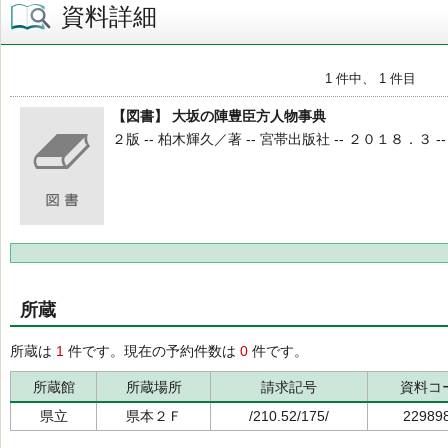
資料詳細
1 件中、 1 件目
【図書】 大坂の陣豊臣方人物事典
２版 -- 柏木輝久／著 -- 宮帯出版社 -- ２０１８．３ -- 210
所蔵
所蔵は
1
件です。現在の予約件数は
0
件です。
所蔵館
所蔵場所
請求記号
資料コ
県立
県本２Ｆ
/210.52/175/
22989