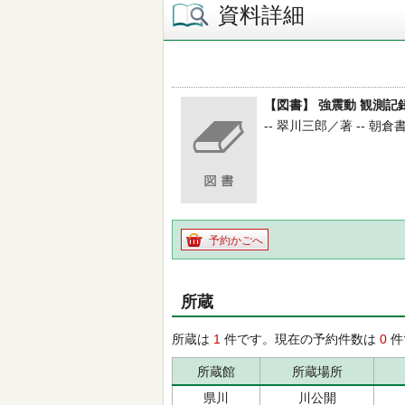
資料詳細
【図書】 強震動 観測記
-- 翠川三郎／著 -- 朝倉書店 
予約かごへ
所蔵
所蔵は
1
件です。現在の予約件数は
0
件
所蔵館
所蔵場所
県川
川公開