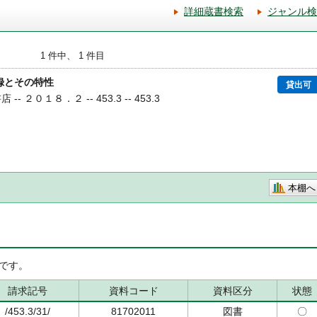
詳細蔵書検索
ジャンル検
1 件中、 1 件目
録とその特性
貸出可
-- ２０１８．２ -- 453.3 -- 453.3
本棚へ
です。
請求記号
資料コード
資料区分
状態
/453.3/31/
81702011
図書
〇