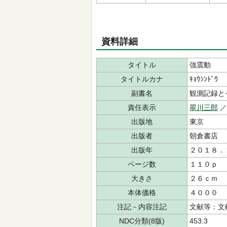
資料詳細
タイトル
強震動
タイトルカナ
ｷｮｳｼﾝﾄﾞｳ
副書名
観測記録と
責任表示
翠川三郎
出版地
東京
出版者
朝倉書店
出版年
２０１８．
ページ数
１１０ｐ
大きさ
２６ｃｍ
本体価格
４０００
注記－内容注記
文献等：文
NDC分類(8版)
453.3