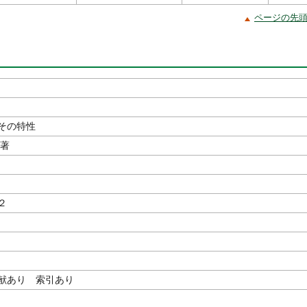
ページの先
その特性
／著
２
献あり 索引あり