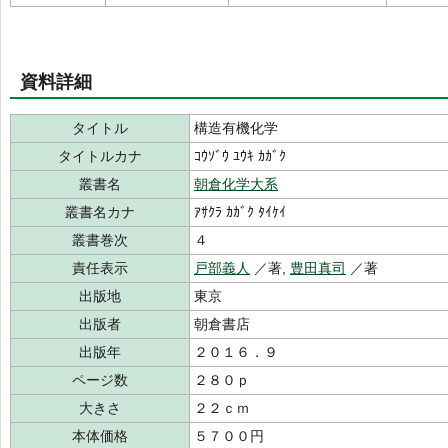
資料詳細
タイトル
構造有機化学
タイトルカナ
ｺｳｿﾞｳ ﾕｳｷ ｶｶﾞｸ
叢書名
朝倉化学大系
叢書名カナ
ｱｻｸﾗ ｶｶﾞｸ ﾀｲｹｲ
叢書巻次
４
責任表示
戸部義人
／著,
豊田真司
／著
出版地
東京
出版者
朝倉書店
出版年
２０１６．９
ページ数
２８０ｐ
大きさ
２２ｃｍ
本体価格
５７００円