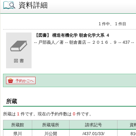
資料詳細
1 件中、 1 件目
【図書】 構造有機化学 朝倉化学大系 ４
-- 戸部義人／著 -- 朝倉書店 -- ２０１６．９ -- 437 --
予約かごへ
所蔵
所蔵は
1
件です。現在の予約件数は
0
件です。
所蔵館
所蔵場所
請求記号
資
県川
川公開
/437.01/33/
81