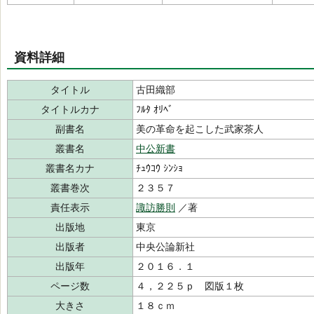
資料詳細
タイトル
古田織部
タイトルカナ
ﾌﾙﾀ ｵﾘﾍﾞ
副書名
美の革命を起こした武家茶人
叢書名
中公新書
叢書名カナ
ﾁｭｳｺｳ ｼﾝｼｮ
叢書巻次
２３５７
責任表示
諏訪勝則
／著
出版地
東京
出版者
中央公論新社
出版年
２０１６．１
ページ数
４，２２５ｐ 図版１枚
大きさ
１８ｃｍ