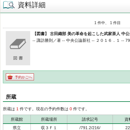
資料詳細
1 件中、 1 件目
【図書】 古田織部 美の革命を起こした武家茶人 中公
-- 諏訪勝則／著 -- 中央公論新社 -- ２０１６．１ -- 791.
予約かごへ
所蔵
所蔵は
1
件です。現在の予約件数は
0
件です。
所蔵館
所蔵場所
請求記号
資
県立
収３Ｆ１
/791.2/216/
22