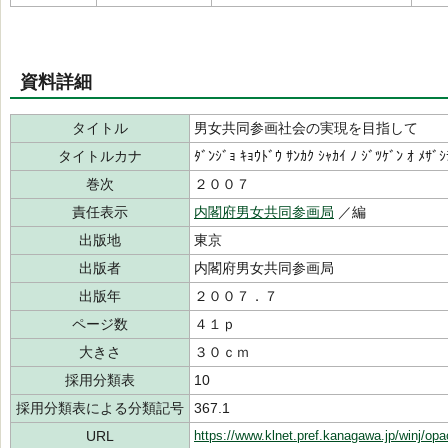
資料詳細
タイトル
男女共同参画社会の実現を目指して
タイトルカナ
ﾀﾞﾝｼﾞｮ ｷｮｳﾄﾞｳ ｻﾝｶｸ ｼｬｶｲ ﾉ ｼﾞﾂｹﾞﾝ ｵ ﾒｻﾞｼ
巻次
２００７
責任表示
内閣府男女共同参画局
／編
出版地
東京
出版者
内閣府男女共同参画局
出版年
２００７．７
ページ数
４１ｐ
大きさ
３０ｃｍ
採用分類表
10
採用分類表による分類記号
367.1
URL
https://www.klnet.pref.kanagawa.jp/winj/op