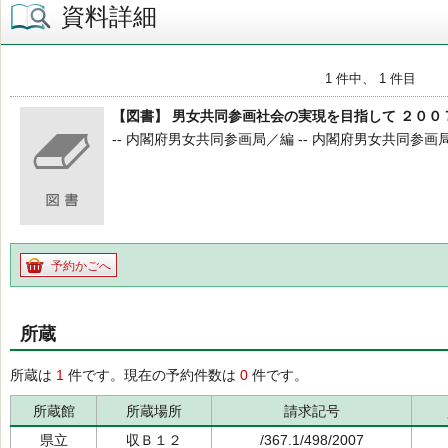
資料詳細
1 件中、 1 件目
【図書】 男女共同参画社会の実現を目指して ２００
-- 内閣府男女共同参画局／編 -- 内閣府男女共同参画局 --
予約かごへ
所蔵
所蔵は
1
件です。現在の予約件数は
0
件です。
所蔵館
所蔵場所
請求記号
県立
収Ｂ１２
/367.1/498/2007