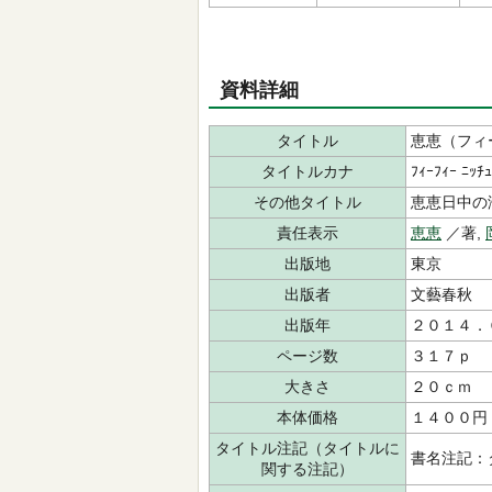
資料詳細
タイトル
恵恵（フィ
タイトルカナ
ﾌｨｰﾌｨｰ ﾆｯﾁｭ
その他タイトル
恵恵日中の
責任表示
恵恵
／著,
出版地
東京
出版者
文藝春秋
出版年
２０１４．
ページ数
３１７ｐ
大きさ
２０ｃｍ
本体価格
１４００円
タイトル注記（タイトルに
書名注記：
関する注記）