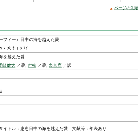
ページの先
ーフィー）日中の海を越えた愛
ｳ ﾉ ｳﾐ ｵ ｺｴﾀ ｱｲ
海を越えた愛
岡崎健太
／著,
付楠
／著,
泉京鹿
／訳
６
タイトル：恵恵日中の海を越えた愛 文献等：年表あり