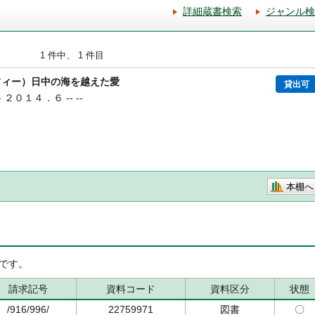
詳細蔵書検索
ジャンル検
1 件中、 1 件目
フィー）日中の海を越えた愛
貸出可
- ２０１４．６ -- --
本棚へ
です。
請求記号
資料コード
資料区分
状態
/916/996/
22759971
図書
〇