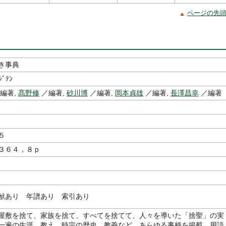
ページの先
き事典
ｼﾞﾃﾝ
編著,
髙野修
／編著,
砂川博
／編著,
岡本貞雄
／編著,
長澤昌幸
／編著
５
３６４，８ｐ
献あり 年譜あり 索引あり
屋敷を捨て、家族を捨て、すべてを捨てて、人々を導いた「捨聖」の実
一遍の生涯、教え、時宗の歴史、教義など、あらゆる事柄を掲載。用語