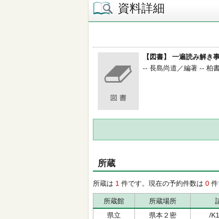
資料詳細
【図書】 一遍読み解き
-- 長島尚道／編著 -- 柏書房
所蔵
所蔵は
1
件です。現在の予約件数は
0
件
所蔵館
所蔵場所
県立
県本２密
/K1