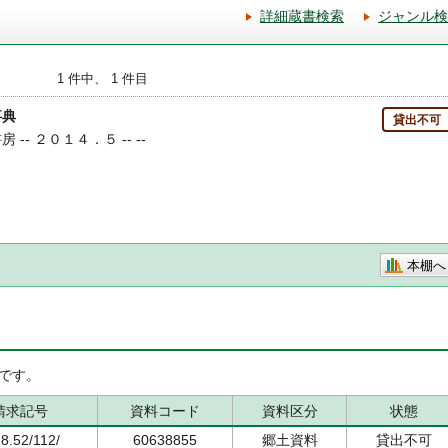
詳細蔵書検索
ジャンル検
1 件中、 1 件目
事典
貸出不可
 -- ２０１４．５ -- --
本棚へ
です。
請求記号
資料コード
資料区分
状態
8.52/112/
60638855
郷土資料
貸出不可