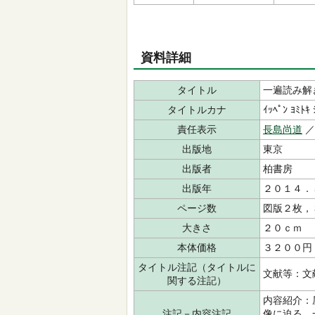
資料詳細
タイトル
一遍読み解
タイトルカナ
ｲｯﾍﾟﾝ ﾖﾐﾄｷ 
責任表示
長島尚道
／
出版地
東京
出版者
柏書房
出版年
２０１４．
ページ数
図版２枚，
大きさ
２０ｃｍ
本体価格
３２００円
タイトル注記（タイトルに
文献等：文
関する注記）
内容紹介：
注記－内容注記
像に迫る。