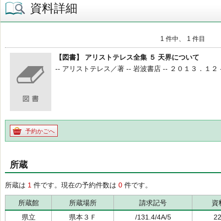
資料詳細
1 件中、 1 件目
【図書】 アリストテレス全集 ５ 天界について
-- アリストテレス／著 -- 岩波書店 -- ２０１３．１２ --
予約かごへ
所蔵
所蔵は
1
件です。現在の予約件数は
0
件です。
所蔵館
所蔵場所
請求記号
資
県立
県本３Ｆ
/131.4/4A/5
2