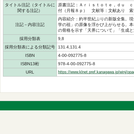
タイトル注記（タイトルに
原書注記：Ａｒｉｓｔｏｔｅ，ｄｕ ｃ
関する注記）
付（月報８ｐ） 文献等：文献あり 索
内容紹介：約半世紀ぶりの新版全集。現
注記－内容注記
学の祖」の原像を浮かび上がらせる。本
の骨格を示す「天界について」「生成と
採用分類表
9,8
採用分類表による分類記号
131.4,131.4
ISBN
4-00-092775-8
ISBN13桁
978-4-00-092775-8
URL
https://www.klnet.pref.kanagawa.jp/winj/op