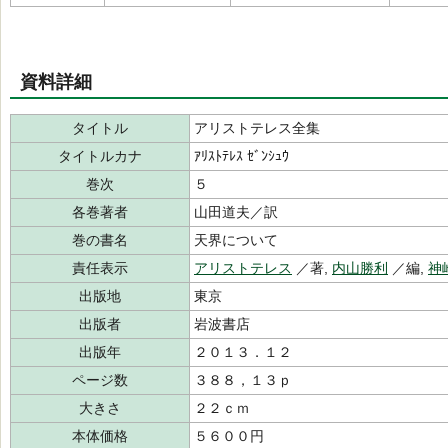
資料詳細
タイトル
アリストテレス全集
タイトルカナ
ｱﾘｽﾄﾃﾚｽ ｾﾞﾝｼｭｳ
巻次
５
各巻著者
山田道夫／訳
巻の書名
天界について
責任表示
アリストテレス
／著,
内山勝利
／編,
神
出版地
東京
出版者
岩波書店
出版年
２０１３．１２
ページ数
３８８，１３ｐ
大きさ
２２ｃｍ
本体価格
５６００円