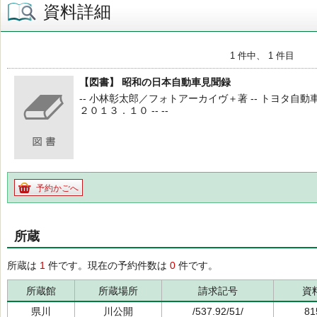
資料詳細
1 件中、 1 件目
【図書】 昭和の日本自動車見聞録
-- 小林彰太郎／フォトアーカイヴ＋著 -- トヨタ自動
２０１３．１０ -- --
予約かごへ
所蔵
所蔵は
1
件です。現在の予約件数は
0
件です。
所蔵館
所蔵場所
請求記号
資
県川
川公開
/537.92/51/
81