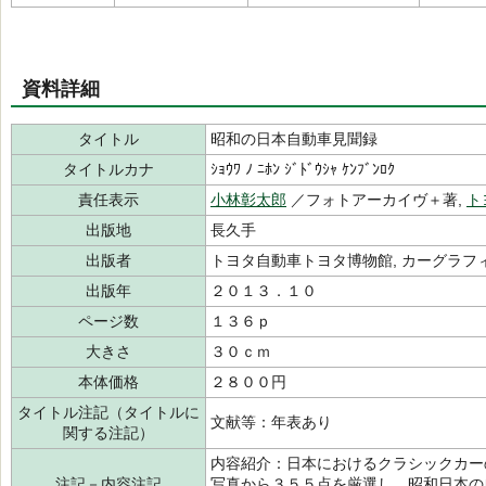
資料詳細
タイトル
昭和の日本自動車見聞録
タイトルカナ
ｼｮｳﾜ ﾉ ﾆﾎﾝ ｼﾞﾄﾞｳｼｬ ｹﾝﾌﾞﾝﾛｸ
責任表示
小林彰太郎
／フォトアーカイヴ＋著,
ト
出版地
長久手
出版者
トヨタ自動車トヨタ博物館, カーグラフ
出版年
２０１３．１０
ページ数
１３６ｐ
大きさ
３０ｃｍ
本体価格
２８００円
タイトル注記（タイトルに
文献等：年表あり
関する注記）
内容紹介：日本におけるクラシックカー
注記－内容注記
写真から３５５点を厳選し、昭和日本の