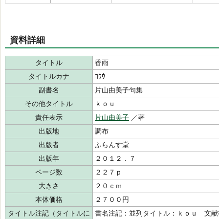
資料詳細
タイトル
香雨
タイトルカナ
ｺｳｳ
副書名
片山由美子句集
その他タイトル
ｋｏｕ
責任表示
片山由美子
／著
出版地
調布
出版者
ふらんす堂
出版年
２０１２．７
ページ数
２２７ｐ
大きさ
２０ｃｍ
本体価格
２７００円
タイトル注記（タイトルに
書名注記：並列タイトル：ｋｏｕ 文献