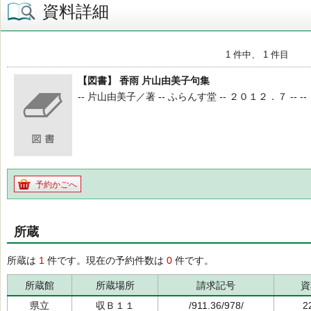
資料詳細
1 件中、 1 件目
【図書】 香雨 片山由美子句集
-- 片山由美子／著 -- ふらんす堂 -- ２０１２．７ -- --
予約かごへ
所蔵
所蔵は
1
件です。現在の予約件数は
0
件です。
所蔵館
所蔵場所
請求記号
資
県立
収Ｂ１１
/911.36/978/
2