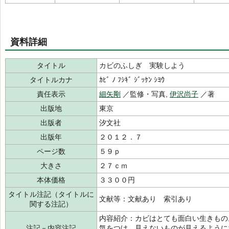
資料詳細
タイトル
カビのふしぎ 実験しよう
タイトルカナ
ｶﾋﾞ ﾉ ﾌｼｷﾞ ｼﾞｯｹﾝ ｼﾖｳ
責任表示
細矢剛
／監修・写真,
伊沢尚子
／著
出版地
東京
出版者
汐文社
出版年
２０１２．７
ページ数
５９ｐ
大きさ
２７ｃｍ
本体価格
３３００円
タイトル注記（タイトルに
文献等：文献あり 索引あり
関する注記）
内容紹介：カビはとても面白い生きもの
注記－内容注記
気をつけ、見えないものが見えるように