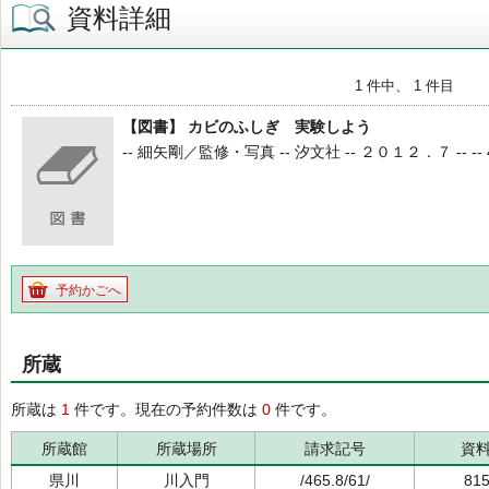
資料詳細
1 件中、 1 件目
【図書】 カビのふしぎ 実験しよう
-- 細矢剛／監修・写真 -- 汐文社 -- ２０１２．７ -- -- 4
予約かごへ
所蔵
所蔵は
1
件です。現在の予約件数は
0
件です。
所蔵館
所蔵場所
請求記号
資
県川
川入門
/465.8/61/
81