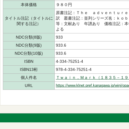
本体価格
９８０円
原書注記：Ｔｈｅ ａｄｖｅｎｔｕｒｅ
タイトル注記（タイトルに
訳 叢書注記：並列シリーズ名：ｋｏｂ
関する注記）
等：文献あり 年譜あり 価格注記：本
よる
NDC分類(8版)
933
NDC分類(9版)
933.6
NDC分類(10版)
933.6
ISBN
4-334-75251-4
ISBN13桁
978-4-334-75251-4
個人件名
Ｔｗａｉｎ，Ｍａｒｋ（１８３５－１９
URL
https://www.klnet.pref.kanagawa.jp/winj/op