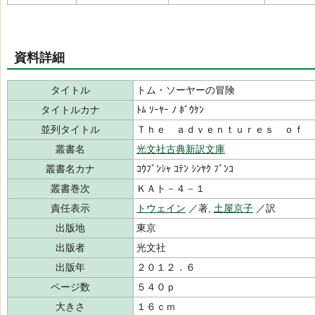
資料詳細
タイトル
トム・ソーヤーの冒険
タイトルカナ
ﾄﾑ ｿｰﾔｰ ﾉ ﾎﾞｳｹﾝ
並列タイトル
Ｔｈｅ ａｄｖｅｎｔｕｒｅｓ ｏｆ 
叢書名
光文社古典新訳文庫
叢書名カナ
ｺｳﾌﾞﾝｼｬ ｺﾃﾝ ｼﾝﾔｸ ﾌﾞﾝｺ
叢書巻次
ＫＡト－４－１
責任表示
トウェイン
／著,
土屋京子
／訳
出版地
東京
出版者
光文社
出版年
２０１２．６
ページ数
５４０ｐ
大きさ
１６ｃｍ