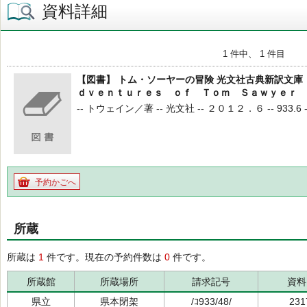
資料詳細
1 件中、 1 件目
【図書】 トム・ソーヤーの冒険 光文社古典新訳文庫
ｄｖｅｎｔｕｒｅｓ ｏｆ Ｔｏｍ Ｓａｗｙｅｒ
-- トウェイン／著 -- 光文社 -- ２０１２．６ -- 933.6 --
予約かごへ
所蔵
所蔵は
1
件です。現在の予約件数は
0
件です。
所蔵館
所蔵場所
請求記号
資料
県立
県本閉架
/ｺ933/48/
231