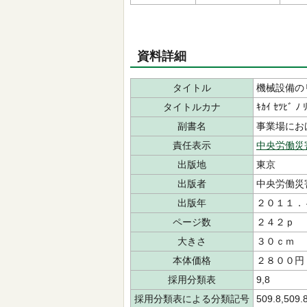
資料詳細
タイトル
機械設備の
タイトルカナ
ｷｶｲ ｾﾂﾋﾞ ﾉ 
副書名
事業場にお
責任表示
中央労働災
出版地
東京
出版者
中央労働災
出版年
２０１１．
ページ数
２４２ｐ
大きさ
３０ｃｍ
本体価格
２８００円
採用分類表
9,8
採用分類表による分類記号
509.8,509.