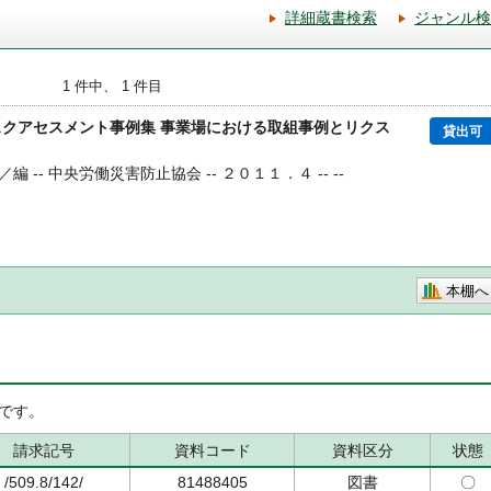
詳細蔵書検索
ジャンル検
1 件中、 1 件目
スクアセスメント事例集 事業場における取組事例とリクス
貸出可
編 -- 中央労働災害防止協会 -- ２０１１．４ -- --
本棚へ
です。
請求記号
資料コード
資料区分
状態
/509.8/142/
81488405
図書
〇