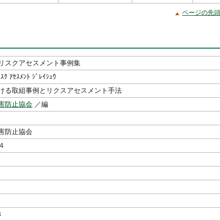
ページの先
リスクアセスメント事例集
ﾘｽｸ ｱｾｽﾒﾝﾄ ｼﾞﾚｲｼｭｳ
ける取組事例とリクスアセスメント手法
害防止協会
／編
害防止協会
４
8