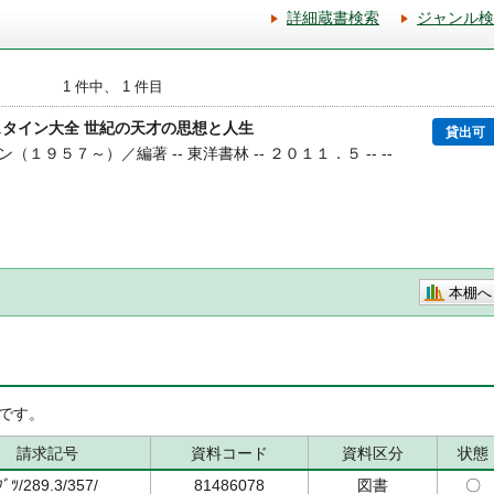
詳細蔵書検索
ジャンル検
1 件中、 1 件目
ュタイン大全 世紀の天才の思想と人生
貸出可
（１９５７～）／編著 -- 東洋書林 -- ２０１１．５ -- --
本棚へ
です。
請求記号
資料コード
資料区分
状態
ﾌﾞﾂ/289.3/357/
81486078
図書
〇