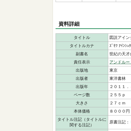
資料詳細
タイトル
図説アイン
タイトルカナ
ｽﾞｾﾂ ｱｲﾝｼｭﾀ
副書名
世紀の天才
責任表示
アンドルー
出版地
東京
出版者
東洋書林
出版年
２０１１．
ページ数
２５５ｐ
大きさ
２７ｃｍ
本体価格
８０００円
タイトル注記（タイトルに
原書注記：
関する注記）