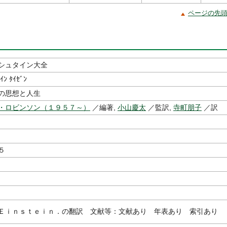
ページの先
シュタイン大全
ｲﾝ ﾀｲｾﾞﾝ
の思想と人生
・ロビンソン（１９５７～）
／編著,
小山慶太
／監訳,
寺町朋子
／訳
５
Ｅｉｎｓｔｅｉｎ．の翻訳 文献等：文献あり 年表あり 索引あり