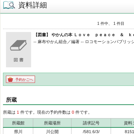
資料詳細
1 件中、 1 件目
【図書】 やかんの本 Ｌｏｖｅ ｐｅａｃｅ ＆ ｋ
-- 麻布やかん組合／編著 -- ロコモーションパブリッシング
予約かごへ
所蔵
所蔵は
1
件です。現在の予約件数は
0
件です。
所蔵館
所蔵場所
請求記号
資料
県川
川公開
/581.6/3/
815