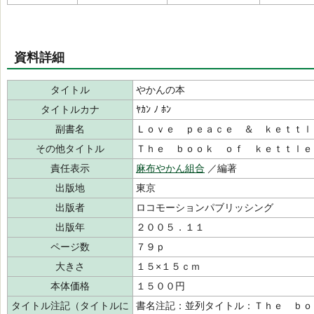
資料詳細
タイトル
やかんの本
タイトルカナ
ﾔｶﾝ ﾉ ﾎﾝ
副書名
Ｌｏｖｅ ｐｅａｃｅ ＆ ｋｅｔｔｌ
その他タイトル
Ｔｈｅ ｂｏｏｋ ｏｆ ｋｅｔｔｌｅ
責任表示
麻布やかん組合
／編著
出版地
東京
出版者
ロコモーションパブリッシング
出版年
２００５．１１
ページ数
７９ｐ
大きさ
１５×１５ｃｍ
本体価格
１５００円
タイトル注記（タイトルに
書名注記：並列タイトル：Ｔｈｅ ｂｏ