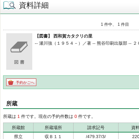
資料詳細
1 件中、 1 件目
【図書】 西和賀カタクリの里
-- 瀬川強（１９５４－）／著 -- 熊谷印刷出版部 -- ２０
予約かごへ
所蔵
所蔵は
1
件です。現在の予約件数は
0
件です。
所蔵館
所蔵場所
請求記号
資
県立
収Ｂ１１
/479.37/3/
22