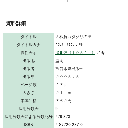
資料詳細
タイトル
西和賀カタクリの里
タイトルカナ
ﾆｼﾜｶﾞ ｶﾀｸﾘ ﾉ ｻﾄ
責任表示
瀬川強（１９５４－）
／著
出版地
盛岡
出版者
熊谷印刷出版部
出版年
２００５．５
ページ数
４７ｐ
大きさ
２１ｃｍ
本体価格
７６２円
採用分類表
9
採用分類表による分類記号
479.373
ISBN
4-87720-287-0