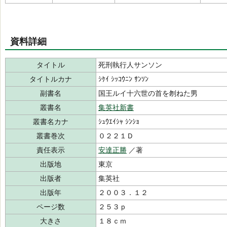
資料詳細
タイトル
死刑執行人サンソン
タイトルカナ
ｼｹｲ ｼｯｺｳﾆﾝ ｻﾝｿﾝ
副書名
国王ルイ十六世の首を刎ねた男
叢書名
集英社新書
叢書名カナ
ｼｭｳｴｲｼｬ ｼﾝｼｮ
叢書巻次
０２２１Ｄ
責任表示
安達正勝
／著
出版地
東京
出版者
集英社
出版年
２００３．１２
ページ数
２５３ｐ
大きさ
１８ｃｍ