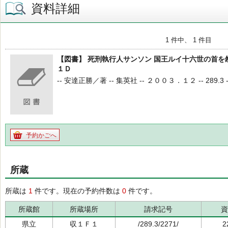
資料詳細
1 件中、 1 件目
【図書】 死刑執行人サンソン 国王ルイ十六世の首を
１Ｄ
-- 安達正勝／著 -- 集英社 -- ２００３．１２ -- 289.3 --
予約かごへ
所蔵
所蔵は
1
件です。現在の予約件数は
0
件です。
所蔵館
所蔵場所
請求記号
資
県立
収１Ｆ１
/289.3/2271/
2