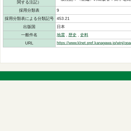
関する注記）
採用分類表
9
採用分類表による分類記号
453.21
出版国
日本
一般件名
地震
,
歴史
,
史料
URL
https://www.klnet.pref.kanagawa.jp/winj/op