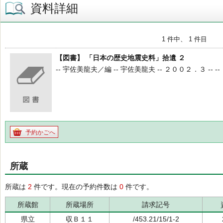
資料詳細
1 件中、 1 件目
【図書】 「日本の歴史地震史料」拾遺 ２
-- 宇佐美龍夫／編 -- 宇佐美龍夫 -- ２００２．３ -- --
予約かごへ
所蔵
所蔵は
2
件です。現在の予約件数は
0
件です。
所蔵館
所蔵場所
請求記号
県立
収Ｂ１１
/453.21/15/1-2