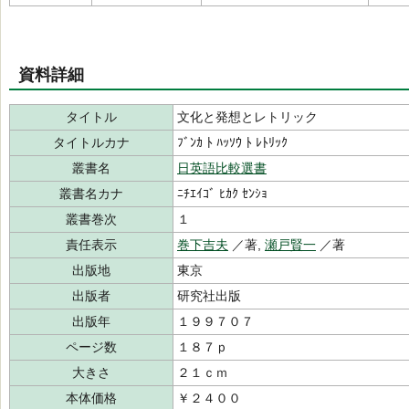
資料詳細
タイトル
文化と発想とレトリック
タイトルカナ
ﾌﾞﾝｶ ﾄ ﾊｯｿｳ ﾄ ﾚﾄﾘｯｸ
叢書名
日英語比較選書
叢書名カナ
ﾆﾁｴｲｺﾞ ﾋｶｸ ｾﾝｼｮ
叢書巻次
１
責任表示
巻下吉夫
／著,
瀬戸賢一
／著
出版地
東京
出版者
研究社出版
出版年
１９９７０７
ページ数
１８７ｐ
大きさ
２１ｃｍ
本体価格
￥２４００