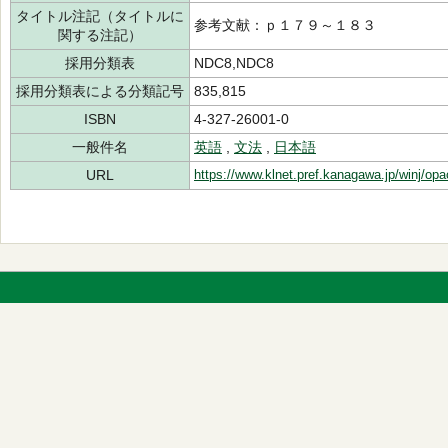
タイトル注記（タイトルに
参考文献：ｐ１７９～１８３
関する注記）
採用分類表
NDC8,NDC8
採用分類表による分類記号
835,815
ISBN
4-327-26001-0
一般件名
英語
,
文法
,
日本語
URL
https://www.klnet.pref.kanagawa.jp/winj/op