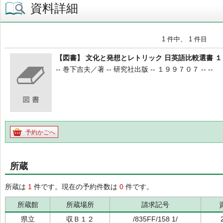
資料詳細
1 件中、 1 件目
【図書】 文化と発想とレトリック 日英語比較選書 １
-- 巻下吉夫／著 -- 研究社出版 -- １９９７０７ -- --
予約かごへ
所蔵
所蔵は
1
件です。現在の予約件数は
0
件です。
所蔵館
所蔵場所
請求記号
県立
収Ｂ１２
/835FF/158 1/