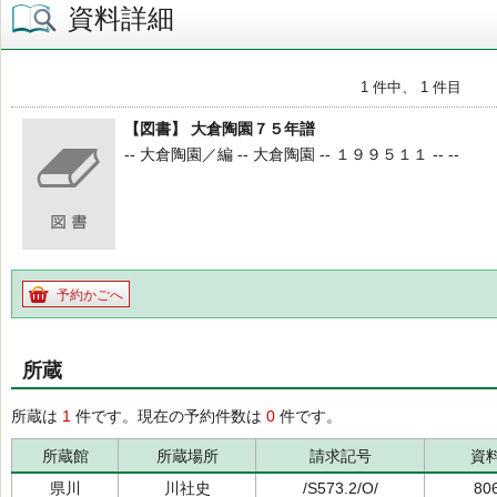
資料詳細
1 件中、 1 件目
【図書】 大倉陶園７５年譜
-- 大倉陶園／編 -- 大倉陶園 -- １９９５１１ -- --
予約かごへ
所蔵
所蔵は
1
件です。現在の予約件数は
0
件です。
所蔵館
所蔵場所
請求記号
資
県川
川社史
/S573.2/O/
80