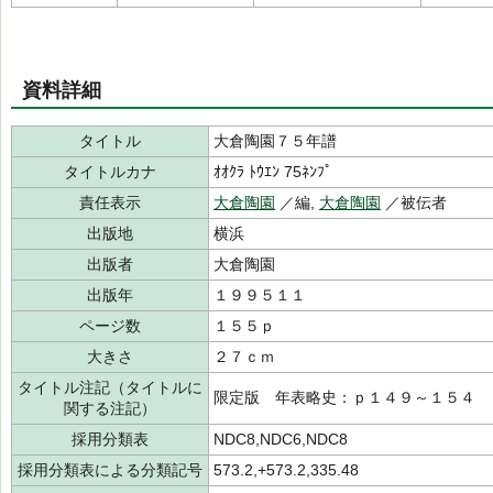
資料詳細
タイトル
大倉陶園７５年譜
タイトルカナ
ｵｵｸﾗ ﾄｳｴﾝ 75ﾈﾝﾌﾟ
責任表示
大倉陶園
／編,
大倉陶園
／被伝者
出版地
横浜
出版者
大倉陶園
出版年
１９９５１１
ページ数
１５５ｐ
大きさ
２７ｃｍ
タイトル注記（タイトルに
限定版 年表略史：ｐ１４９～１５４
関する注記）
採用分類表
NDC8,NDC6,NDC8
採用分類表による分類記号
573.2,+573.2,335.48