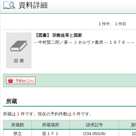
資料詳細
1 件中、 1 件目
【図書】 宗教改革と国家
-- 中村賢二郎／著 -- ミネルヴァ書房 -- １９７６ -- --
予約かごへ
所蔵
所蔵は
1
件です。現在の予約件数は
0
件です。
所蔵館
所蔵場所
請求記号
資
県立
収１Ｆ１
/234.05G/6/
1