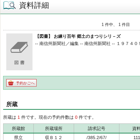
資料詳細
1 件中、 1 件目
【図書】 お練り百年 郷土のまつりシリ－ズ
-- 南信州新聞社／編集 -- 南信州新聞社 -- １９７４０５ -
予約かごへ
所蔵
所蔵は
1
件です。現在の予約件数は
0
件です。
所蔵館
所蔵場所
請求記号
資
県立
収Ｂ１２
/385.2/67/
11