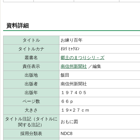
資料詳細
タイトル
お練り百年
タイトルカナ
ｵﾈﾘ ﾋｬｸﾈﾝ
叢書名
郷土のまつりシリ－ズ
責任表示
南信州新聞社
／編集
出版地
飯田
出版者
南信州新聞社
出版年
１９７４０５
ページ数
６６ｐ
大きさ
１９×２７ｃｍ
タイトル注記（タイトルに
おもに図
関する注記）
採用分類表
NDC8