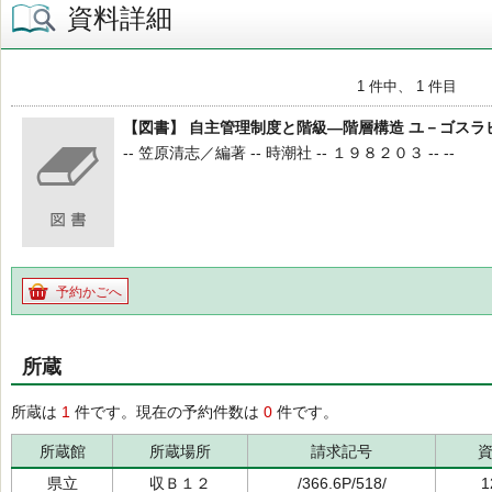
資料詳細
1 件中、 1 件目
【図書】 自主管理制度と階級―階層構造 ユ－ゴス
-- 笠原清志／編著 -- 時潮社 -- １９８２０３ -- --
予約かごへ
所蔵
所蔵は
1
件です。現在の予約件数は
0
件です。
所蔵館
所蔵場所
請求記号
県立
収Ｂ１２
/366.6P/518/
1