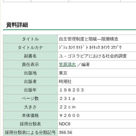
資料詳細
タイトル
自主管理制度と階級―階層構造
タイトルカナ
ｼﾞｼｭ ｶﾝﾘ ｾｲﾄﾞ ﾄ ｶｲｷｭｳ ｶｲｿｳ ｺｳｿﾞｳ
副書名
ユ－ゴスラビアにおける社会的調査
責任表示
笠原清志
／編著
出版地
東京
出版者
時潮社
出版年
１９８２０３
ページ数
２３１ｐ
大きさ
２２ｃｍ
本体価格
￥２６００
採用分類表
NDC8
採用分類表による分類記号
366.56