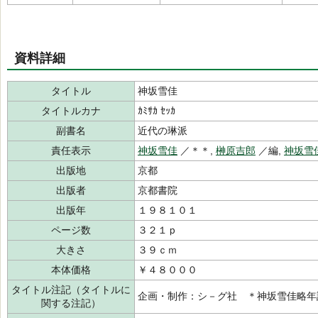
資料詳細
タイトル
神坂雪佳
タイトルカナ
ｶﾐｻｶ ｾｯｶ
副書名
近代の琳派
責任表示
神坂雪佳
／＊＊,
榊原吉郎
／編,
神坂雪
出版地
京都
出版者
京都書院
出版年
１９８１０１
ページ数
３２１ｐ
大きさ
３９ｃｍ
本体価格
￥４８０００
タイトル注記（タイトルに
企画・制作：シ－グ社 ＊神坂雪佳略年
関する注記）