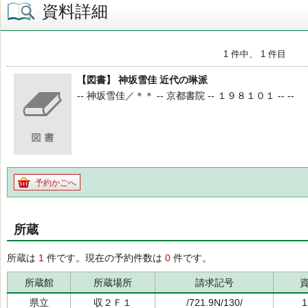
資料詳細
1 件中、 1 件目
【図書】 神坂雪佳 近代の琳派
-- 神坂雪佳／＊＊ -- 京都書院 -- １９８１０１ -- --
予約かごへ
所蔵
所蔵は
1
件です。現在の予約件数は
0
件です。
所蔵館
所蔵場所
請求記号
県立
収２Ｆ１
/721.9N/130/
1