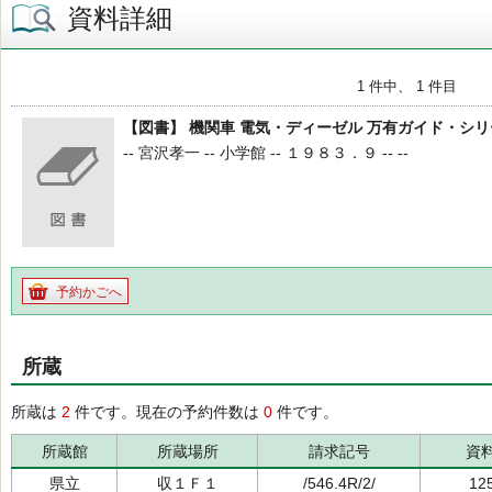
資料詳細
1 件中、 1 件目
【図書】 機関車 電気・ディーゼル 万有ガイド・シリー
-- 宮沢孝一 -- 小学館 -- １９８３．９ -- --
予約かごへ
所蔵
所蔵は
2
件です。現在の予約件数は
0
件です。
所蔵館
所蔵場所
請求記号
資
県立
収１Ｆ１
/546.4R/2/
12