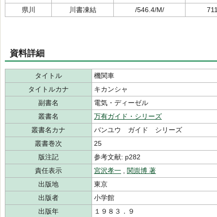
県川
川書凍結
/546.4/M/
71
資料詳細
タイトル
機関車
タイトルカナ
キカンシャ
副書名
電気・ディーゼル
叢書名
万有ガイド・シリーズ
叢書名カナ
バンユウ ガイド シリーズ
叢書巻次
25
版注記
参考文献: p282
責任表示
宮沢孝一
,
関崇博 著
出版地
東京
出版者
小学館
出版年
１９８３．９