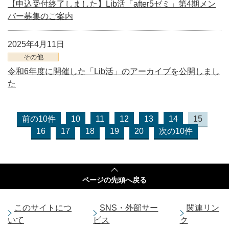
【申込受付終了しました】Lib活「after5ゼミ」第4期メン
バー募集のご案内
2025年4月11日
その他
令和6年度に開催した「Lib活」のアーカイブを公開しまし
た
前の10件
10
11
12
13
14
15
16
17
18
19
20
次の10件
ページの
先頭へ戻る
このサイトにつ
SNS・外部サー
関連リン
いて
ビス
ク