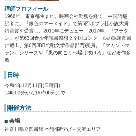
講師プロフィール
1966年、東京都生まれ。映画会社勤務を経て、中国語翻
訳者に。『銀色のマーメイド』で第5回ポプラ社小説大賞
特別賞を受賞し、2011年にデビュー。2017年、『フラダ
ン』が第63回青少年読書感想文全国コンクールの課題図書
に選出、第6回JBBY賞(文学作品部門)受賞。『マカン・マ
ラン』シリーズや『風の向こうへ駆け抜けろ』など著作多
数。
日時
令和4年12月11日(日曜日)
14時00分から16時00分まで
開催方法
会場
神奈川県立図書館 本館4階学び⇔交流エリア