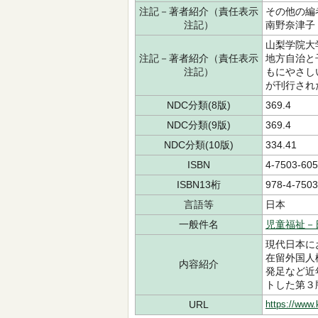
注記－著者紹介（責任表示
その他の編
注記）
南野奈津子
山梨学院大
注記－著者紹介（責任表示
地方自治と
注記）
もにやさし
が刊行され
NDC分類(8版)
369.4
NDC分類(9版)
369.4
NDC分類(10版)
334.41
ISBN
4-7503-605
ISBN13桁
978-4-7503
言語等
日本
一般件名
児童福祉－
現代日本に
在留外国人
内容紹介
発足など近
トした第３
URL
https://www.