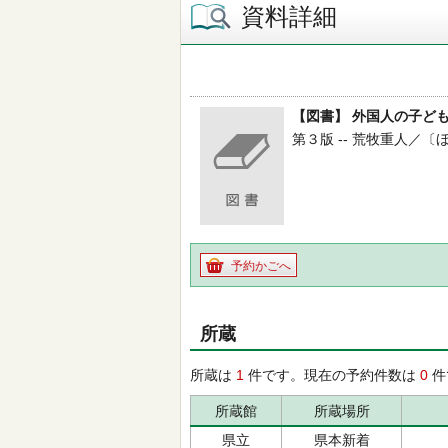
資料詳細
【図書】 外国人の子ど
第３版 -- 荒牧重人／〔ほか〕編
予約かごへ
所蔵
所蔵は
1
件です。現在の予約件数は
0
件
所蔵館
所蔵場所
県立
県本新着