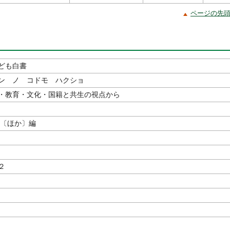
ページの先
ども白書
ン ノ コドモ ハクショ
・教育・文化・国籍と共生の視点から
〔ほか〕編
２