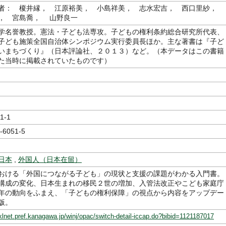
者： 榎井縁， 江原裕美， 小島祥美， 志水宏吉， 西口里紗，
， 宮島喬， 山野良一
学名誉教授。憲法・子ども法専攻。子どもの権利条約総合研究所代表、
子ども施策全国自治体シンポジウム実行委員長ほか。主な著書は『子ど
いまちづくり』（日本評論社、２０１３）など。（本データはこの書籍
た当時に掲載されていたものです）
1-1
-6051-5
日本
,
外国人（日本在留）
おける「外国につながる子ども」の現状と支援の課題がわかる入門書。
構成の変化、日本生まれの移民２世の増加、入管法改正やこども家庭庁
年の動向をふまえ、「子どもの権利保障」の視点から内容をアップデー
版。
klnet.pref.kanagawa.jp/winj/opac/switch-detail-iccap.do?bibid=1121187017