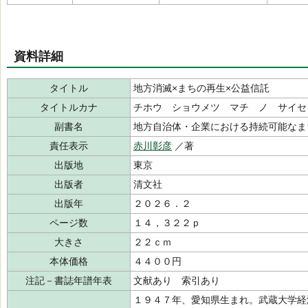
資料詳細
タイトル
地方消滅×まちの再生×公益信託
タイトルカナ
チホウ ショウメツ マチ ノ サイセ
副書名
地方自治体・企業における持続可能なま
責任表示
赤川彰彦
／著
出版地
東京
出版者
清文社
出版年
２０２６．２
ページ数
１４，３２２ｐ
大きさ
２２ｃｍ
本体価格
４４００円
注記－書誌年譜年表
文献あり 索引あり
１９４７年、愛知県生まれ。武蔵大学経