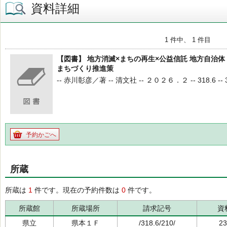
資料詳細
1 件中、 1 件目
【図書】 地方消滅×まちの再生×公益信託 地方自治
まちづくり推進策
-- 赤川彰彦／著 -- 清文社 -- ２０２６．２ -- 318.6 -- 3
予約かごへ
所蔵
所蔵は
1
件です。現在の予約件数は
0
件です。
所蔵館
所蔵場所
請求記号
資
県立
県本１Ｆ
/318.6/210/
23