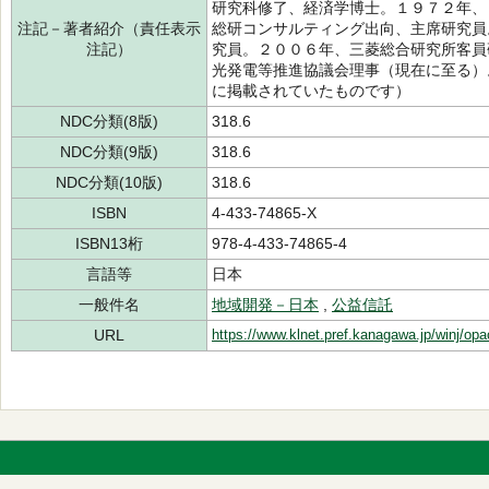
研究科修了、経済学博士。１９７２年、
注記－著者紹介（責任表示
総研コンサルティング出向、主席研究員
注記）
究員。２００６年、三菱総合研究所客員
光発電等推進協議会理事（現在に至る）
に掲載されていたものです）
NDC分類(8版)
318.6
NDC分類(9版)
318.6
NDC分類(10版)
318.6
ISBN
4-433-74865-X
ISBN13桁
978-4-433-74865-4
言語等
日本
一般件名
地域開発－日本
,
公益信託
URL
https://www.klnet.pref.kanagawa.jp/winj/op