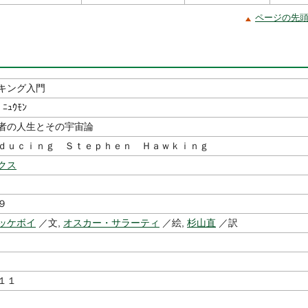
ページの先
キング入門
 ﾆｭｳﾓﾝ
者の人生とその宇宙論
ｄｕｃｉｎｇ Ｓｔｅｐｈｅｎ Ｈａｗｋｉｎｇ
クス
９
ッケボイ
／文,
オスカー・サラーティ
／絵,
杉山直
／訳
１１