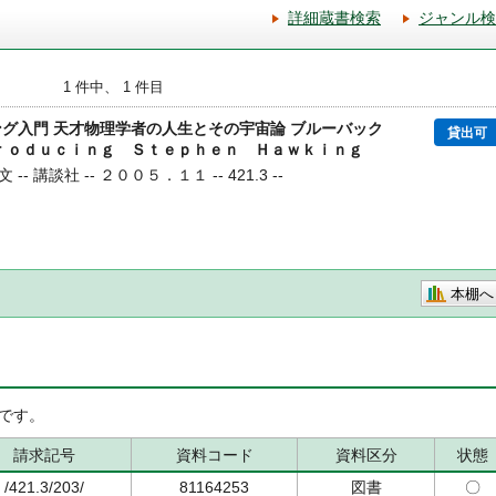
詳細蔵書検索
ジャンル検
1 件中、 1 件目
ング入門 天才物理学者の人生とその宇宙論 ブルーバック
貸出可
ｔｒｏｄｕｃｉｎｇ Ｓｔｅｐｈｅｎ Ｈａｗｋｉｎｇ
- 講談社 -- ２００５．１１ -- 421.3 --
本棚へ
です。
請求記号
資料コード
資料区分
状態
/421.3/203/
81164253
図書
〇