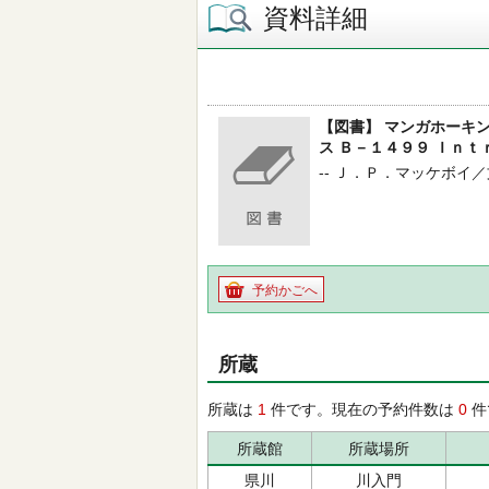
資料詳細
【図書】 マンガホーキ
ス Ｂ－１４９９ Ｉｎ
-- Ｊ．Ｐ．マッケボイ／文 -
予約かごへ
所蔵
所蔵は
1
件です。現在の予約件数は
0
件
所蔵館
所蔵場所
県川
川入門