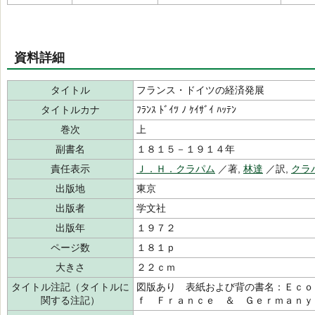
資料詳細
タイトル
フランス・ドイツの経済発展
タイトルカナ
ﾌﾗﾝｽ ﾄﾞｲﾂ ﾉ ｹｲｻﾞｲ ﾊｯﾃﾝ
巻次
上
副書名
１８１５－１９１４年
責任表示
Ｊ．Ｈ．クラパム
／著,
林達
／訳,
クラ
出版地
東京
出版者
学文社
出版年
１９７２
ページ数
１８１ｐ
大きさ
２２ｃｍ
タイトル注記（タイトルに
図版あり 表紙および背の書名：Ｅｃｏ
関する注記）
ｆ Ｆｒａｎｃｅ ＆ Ｇｅｒｍａｎｙ