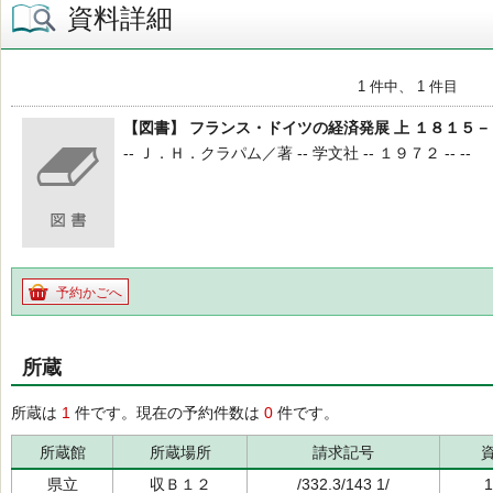
資料詳細
1 件中、 1 件目
【図書】 フランス・ドイツの経済発展 上 １８１５
-- Ｊ．Ｈ．クラパム／著 -- 学文社 -- １９７２ -- --
予約かごへ
所蔵
所蔵は
1
件です。現在の予約件数は
0
件です。
所蔵館
所蔵場所
請求記号
県立
収Ｂ１２
/332.3/143 1/
1