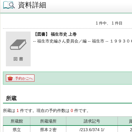
資料詳細
1 件中、 1 件目
【図書】 福生市史 上巻
-- 福生市史編さん委員会／編 -- 福生市 -- １９９３０６ -
予約かごへ
所蔵
所蔵は
1
件です。現在の予約件数は
0
件です。
所蔵館
所蔵場所
請求記号
県立
県本２密
/213.6/374 1/