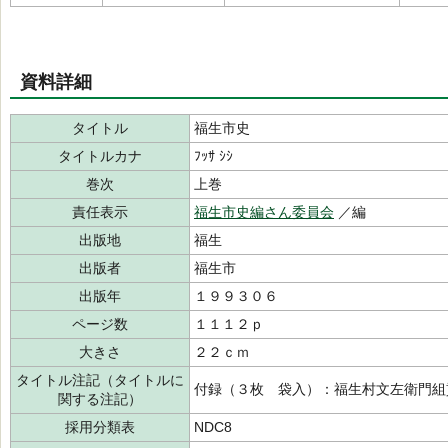
資料詳細
タイトル
福生市史
タイトルカナ
ﾌｯｻ ｼｼ
巻次
上巻
責任表示
福生市史編さん委員会
／編
出版地
福生
出版者
福生市
出版年
１９９３０６
ページ数
１１１２ｐ
大きさ
２２ｃｍ
タイトル注記（タイトルに
付録（３枚 袋入）：福生村文左衛門組
関する注記）
採用分類表
NDC8