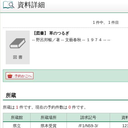
資料詳細
1 件中、 1 件目
【図書】 草のつるぎ
-- 野呂邦暢／著 -- 文藝春秋 -- １９７４ -- --
予約かごへ
所蔵
所蔵は
1
件です。現在の予約件数は
0
件です。
所蔵館
所蔵場所
請求記号
資
県立
県本受賞
/F1/N59-3/
12