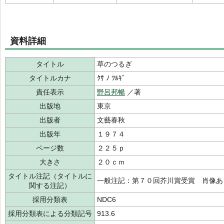
資料詳細
タイトル
草のつるぎ
タイトルカナ
ｸｻ ﾉ ﾂﾙｷﾞ
責任表示
野呂邦暢
／著
出版地
東京
出版者
文藝春秋
出版年
１９７４
ページ数
２２５ｐ
大きさ
２０ｃｍ
タイトル注記（タイトルに
一般注記：第７０回芥川賞受賞 肖像あ
関する注記）
採用分類表
NDC6
採用分類表による分類記号
913.6