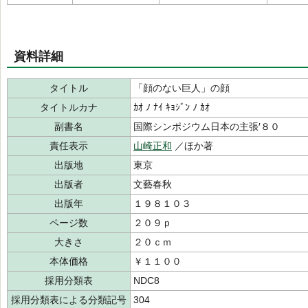
資料詳細
タイトル
「顔のない巨人」の顔
タイトルカナ
ｶｵ ﾉ ﾅｲ ｷｮｼﾞﾝ ﾉ ｶｵ
副書名
国際シンポジウム日本の主張′８０
責任表示
山崎正和
／ほか著
出版地
東京
出版者
文藝春秋
出版年
１９８１０３
ページ数
２０９ｐ
大きさ
２０ｃｍ
本体価格
￥１１００
採用分類表
NDC8
採用分類表による分類記号
304