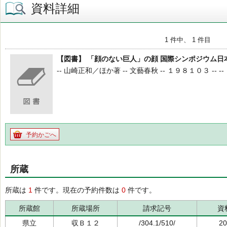
資料詳細
1 件中、 1 件目
【図書】 「顔のない巨人」の顔 国際シンポジウム日
-- 山崎正和／ほか著 -- 文藝春秋 -- １９８１０３ -- --
予約かごへ
所蔵
所蔵は
1
件です。現在の予約件数は
0
件です。
所蔵館
所蔵場所
請求記号
資
県立
収Ｂ１２
/304.1/510/
20